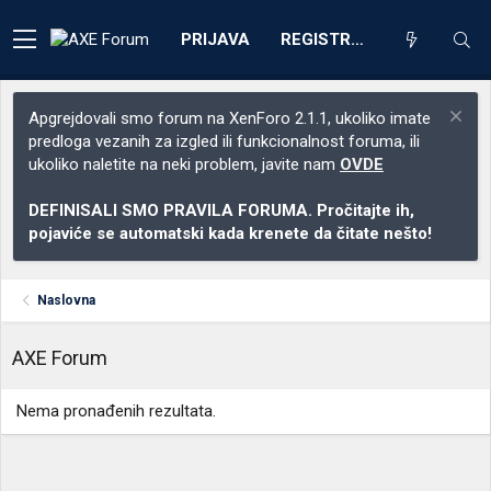
PRIJAVA
REGISTRACIJA
Apgrejdovali smo forum na XenForo 2.1.1, ukoliko imate
predloga vezanih za izgled ili funkcionalnost foruma, ili
ukoliko naletite na neki problem, javite nam
OVDE
DEFINISALI SMO PRAVILA FORUMA. Pročitajte ih,
pojaviće se automatski kada krenete da čitate nešto!
Naslovna
AXE Forum
Nema pronađenih rezultata.