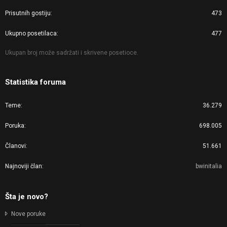
Prisutnih gostiju
473
Ukupno posetilaca
477
Ukupan broj može sadržati i skrivene posetioce.
Statistika foruma
Teme
36.279
Poruka
698.005
Članovi
51.661
Najnoviji član
bwinitalia
Šta je novo?
Nove poruke