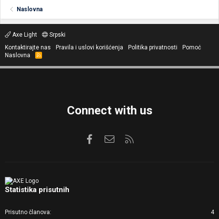
Naslovna
Axe Light
Srpski
Kontaktirajte nas
Pravila i uslovi korišćenja
Politika privatnosti
Pomoć
Naslovna
R
S
S
Connect with us
Facebook
Kontaktirajte nas
RSS
Statistika prisutnih
Prisutno članova
4