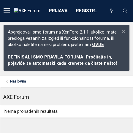
PRIJAVA
REGISTRACIJA
Apgrejdovali smo forum na XenForo 2.1.1, ukoliko imate
predloga vezanih za izgled ili funkcionalnost foruma, ili
ukoliko naletite na neki problem, javite nam
OVDE
DEFINISALI SMO PRAVILA FORUMA. Pročitajte ih,
pojaviće se automatski kada krenete da čitate nešto!
Naslovna
AXE Forum
Nema pronađenih rezultata.