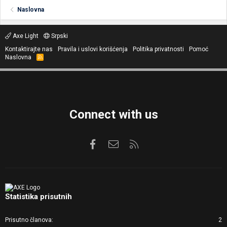
Naslovna
Axe Light
Srpski
Kontaktirajte nas
Pravila i uslovi korišćenja
Politika privatnosti
Pomoć
Naslovna
R
S
S
Connect with us
Facebook
Kontaktirajte nas
RSS
Statistika prisutnih
Prisutno članova
2