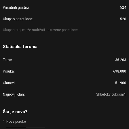
Prisutnih gostiju
524
Ukupno posetilaca
526
Ukupan broj može sadržati i skrivene posetioce.
Statistika foruma
Teme
36.263
Poruka
698.080
Članovi
51.900
Najnoviji član
Shbetokvipukcom1
Šta je novo?
Nove poruke