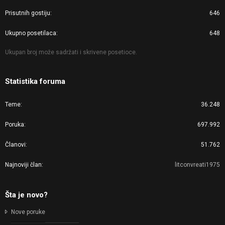
Prisutnih gostiju
646
Ukupno posetilaca
648
Ukupan broj može sadržati i skrivene posetioce.
Statistika foruma
Teme
36.248
Poruka
697.992
Članovi
51.762
Najnoviji član
litconvreati1975
Šta je novo?
Nove poruke