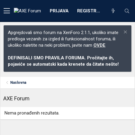
PRIJAVA
REGISTRACIJA
Apgrejdovali smo forum na XenForo 2.1.1, ukoliko imate
predloga vezanih za izgled ili funkcionalnost foruma, ili
ukoliko naletite na neki problem, javite nam
OVDE
DEFINISALI SMO PRAVILA FORUMA. Pročitajte ih,
pojaviće se automatski kada krenete da čitate nešto!
Naslovna
AXE Forum
Nema pronađenih rezultata.