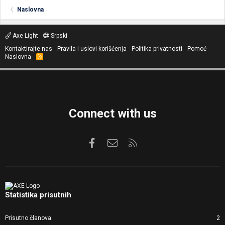
Naslovna
Axe Light
Srpski
Kontaktirajte nas
Pravila i uslovi korišćenja
Politika privatnosti
Pomoć
Naslovna
R
S
S
Connect with us
Facebook
Kontaktirajte nas
RSS
Statistika prisutnih
Prisutno članova
2