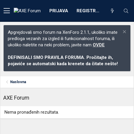
PRIJAVA
REGISTRACIJA
Apgrejdovali smo forum na XenForo 2.1.1, ukoliko imate
predloga vezanih za izgled ili funkcionalnost foruma, ili
ukoliko naletite na neki problem, javite nam
OVDE
DEFINISALI SMO PRAVILA FORUMA. Pročitajte ih,
pojaviće se automatski kada krenete da čitate nešto!
Naslovna
AXE Forum
Nema pronađenih rezultata.