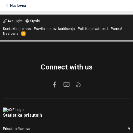
Naslovna
Axe Light
Srpski
Kontaktirajte nas
Pravila i uslovi korišćenja
Politika privatnosti
Pomoć
Naslovna
R
S
S
Connect with us
Facebook
Kontaktirajte nas
RSS
Statistika prisutnih
Prisutno članova
9