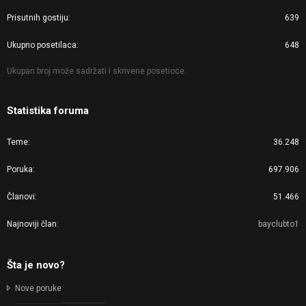
Prisutnih gostiju
639
Ukupno posetilaca
648
Ukupan broj može sadržati i skrivene posetioce.
Statistika foruma
Teme
36.248
Poruka
697.906
Članovi
51.466
Najnoviji član
bayclubto1
Šta je novo?
Nove poruke