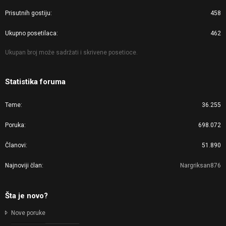
Prisutnih gostiju
458
Ukupno posetilaca
462
Ukupan broj može sadržati i skrivene posetioce.
Statistika foruma
Teme
36.255
Poruka
698.072
Članovi
51.890
Najnoviji član
Nargriksan876
Šta je novo?
Nove poruke