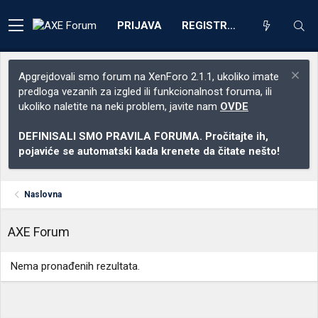
PRIJAVA
REGISTRACIJA
Apgrejdovali smo forum na XenForo 2.1.1, ukoliko imate
predloga vezanih za izgled ili funkcionalnost foruma, ili
ukoliko naletite na neki problem, javite nam
OVDE
DEFINISALI SMO PRAVILA FORUMA. Pročitajte ih,
pojaviće se automatski kada krenete da čitate nešto!
Naslovna
AXE Forum
Nema pronađenih rezultata.