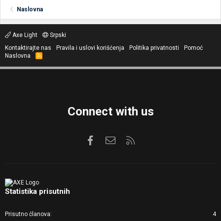
Naslovna
Axe Light
Srpski
Kontaktirajte nas
Pravila i uslovi korišćenja
Politika privatnosti
Pomoć
Naslovna
R
S
S
Connect with us
Facebook
Kontaktirajte nas
RSS
Statistika prisutnih
Prisutno članova
4