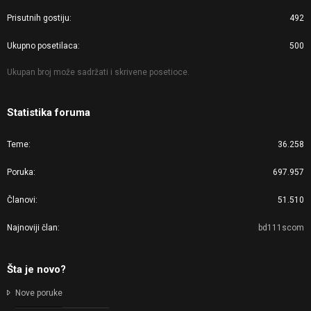
Prisutnih gostiju
492
Ukupno posetilaca
500
Ukupan broj može sadržati i skrivene posetioce.
Statistika foruma
Teme
36.258
Poruka
697.957
Članovi
51.510
Najnoviji član
bd111scom
Šta je novo?
Nove poruke