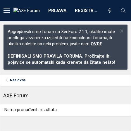
PRIJAVA
REGISTRACIJA
Apgrejdovali smo forum na XenForo 2.1.1, ukoliko imate
predloga vezanih za izgled ili funkcionalnost foruma, ili
ukoliko naletite na neki problem, javite nam
OVDE
DEFINISALI SMO PRAVILA FORUMA. Pročitajte ih,
pojaviće se automatski kada krenete da čitate nešto!
Naslovna
AXE Forum
Nema pronađenih rezultata.