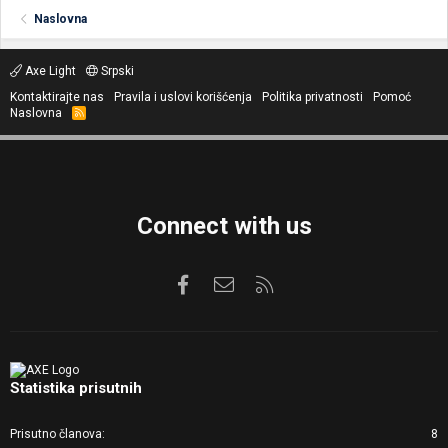
Naslovna
Axe Light
Srpski
Kontaktirajte nas
Pravila i uslovi korišćenja
Politika privatnosti
Pomoć
Naslovna
R
S
S
Connect with us
Facebook
Kontaktirajte nas
RSS
Statistika prisutnih
Prisutno članova
8