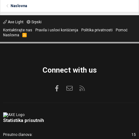
Naslovna
Axe Light
Srpski
Kontaktirajte nas
Pravila i uslovi korišćenja
Politika privatnosti
Pomoć
Naslovna
R
S
S
Connect with us
Facebook
Kontaktirajte nas
RSS
Statistika prisutnih
Prisutno članova
15