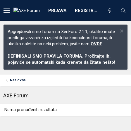
PRIJAVA
REGISTRACIJA
Apgrejdovali smo forum na XenForo 2.1.1, ukoliko imate
predloga vezanih za izgled ili funkcionalnost foruma, ili
ukoliko naletite na neki problem, javite nam
OVDE
DEFINISALI SMO PRAVILA FORUMA. Pročitajte ih,
pojaviće se automatski kada krenete da čitate nešto!
Naslovna
AXE Forum
Nema pronađenih rezultata.