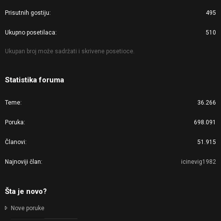
Prisutnih gostiju
495
Ukupno posetilaca
510
Ukupan broj može sadržati i skrivene posetioce.
Statistika foruma
Teme
36.266
Poruka
698.091
Članovi
51.915
Najnoviji član
icinevig1982
Šta je novo?
Nove poruke