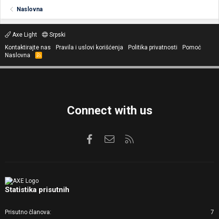
Naslovna
Axe Light
Srpski
Kontaktirajte nas
Pravila i uslovi korišćenja
Politika privatnosti
Pomoć
Naslovna
R
S
S
Connect with us
Facebook
Kontaktirajte nas
RSS
Statistika prisutnih
Prisutno članova
7