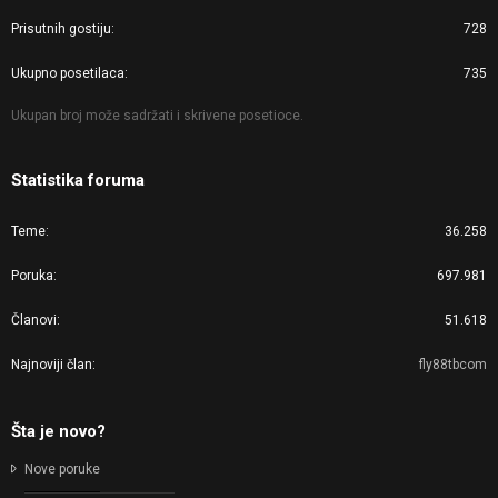
Prisutnih gostiju
728
Ukupno posetilaca
735
Ukupan broj može sadržati i skrivene posetioce.
Statistika foruma
Teme
36.258
Poruka
697.981
Članovi
51.618
Najnoviji član
fly88tbcom
Šta je novo?
Nove poruke