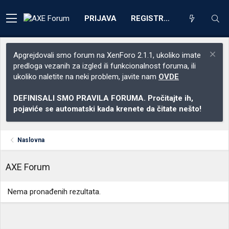
PRIJAVA
REGISTRACIJA
Apgrejdovali smo forum na XenForo 2.1.1, ukoliko imate
predloga vezanih za izgled ili funkcionalnost foruma, ili
ukoliko naletite na neki problem, javite nam
OVDE
DEFINISALI SMO PRAVILA FORUMA. Pročitajte ih,
pojaviće se automatski kada krenete da čitate nešto!
Naslovna
AXE Forum
Nema pronađenih rezultata.