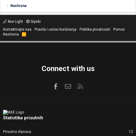
Naslovna
Axe Light
Srpski
Kontaktirajte nas
Pravila i uslovi korišćenja
Politika privatnosti
Pomoć
Naslovna
R
S
S
Connect with us
Facebook
Kontaktirajte nas
RSS
Statistika prisutnih
Prisutno članova
12