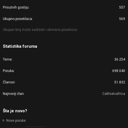
Prisutnih gostiju
557
Ukupno posetilaca
569
Ukupan broj može sadržati i skrivene posetioce.
Statistika foruma
Teme
36.254
Poruka
698.040
Članovi
51.832
Najnoviji član
Cakhiatvafrica
Šta je novo?
Nove poruke