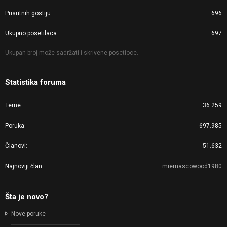
Prisutnih gostiju
696
Ukupno posetilaca
697
Ukupan broj može sadržati i skrivene posetioce.
Statistika foruma
Teme
36.259
Poruka
697.985
Članovi
51.632
Najnoviji član
miemascowood1980
Šta je novo?
Nove poruke