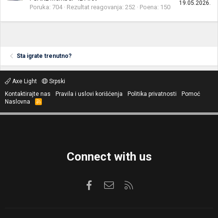
19.05.2026.
Poruka
704
Rezultat reagovanja
252
Poena
150
Sta igrate trenutno?
Axe Light
Srpski
Kontaktirajte nas
Pravila i uslovi korišćenja
Politika privatnosti
Pomoć
Naslovna
R
S
S
Connect with us
Facebook
Kontaktirajte nas
RSS