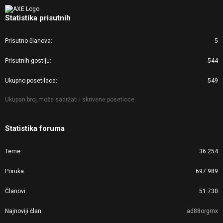
Statistika prisutnih
Prisutno članova
5
Prisutnih gostiju
544
Ukupno posetilaca
549
Ukupan broj može sadržati i skrivene posetioce.
Statistika foruma
Teme
36.254
Poruka
697.989
Članovi
51.730
Najnoviji član
ad88orgmx