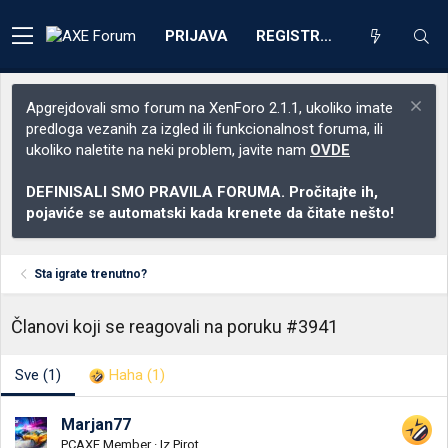
PRIJAVA
REGISTRACIJA
Apgrejdovali smo forum na XenForo 2.1.1, ukoliko imate
predloga vezanih za izgled ili funkcionalnost foruma, ili
ukoliko naletite na neki problem, javite nam
OVDE
DEFINISALI SMO PRAVILA FORUMA. Pročitajte ih,
pojaviće se automatski kada krenete da čitate nešto!
Sta igrate trenutno?
Članovi koji se reagovali na poruku #3941
Sve
(1)
Haha
(1)
Marjan77
PCAXE Member
·
Iz
Pirot