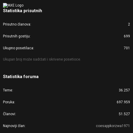
Statistika prisutnih
Prisutno članova
2
Prisutnih gostiju
699
Ukupno posetilaca
701
Ukupan broj može sadržati i skrivene posetioce.
Statistika foruma
Teme
36.257
Poruka
697.959
Članovi
51.527
Najnoviji član
coesappkorzwa1971