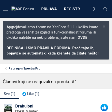
PRIJAVA
REGISTRACIJA
Apgrejdovali smo forum na XenForo 2.1.1, ukoliko imate
predloga vezanih za izgled ili funkcionalnost foruma, ili
ukoliko naletite na neki problem, javite nam
OVDE
DEFINISALI SMO PRAVILA FORUMA. Pročitajte ih,
pojaviće se automatski kada krenete da čitate nešto!
Redragon Spectra Pro
Članovi koji se reagovali na poruku #1
Sve
(1)
Like
(1)
Drakuloni
PCAXE Member