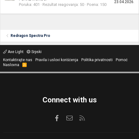
23.04.2026.
Poruka
401
Rezultat reagovanja
50
Poena
150
Redragon Spectra Pro
Axe Light
Srpski
Kontaktirajte nas
Pravila i uslovi korišćenja
Politika privatnosti
Pomoć
Naslovna
R
S
S
Connect with us
Facebook
Kontaktirajte nas
RSS