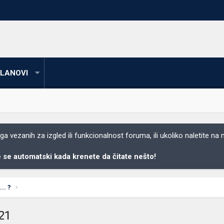
LANOVI
 vezanih za izgled ili funkcionalnost foruma, ili ukoliko naletite na
se automatski kada krenete da čitate nešto!
.. ?
821