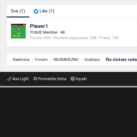
Sve
(1)
Like
(1)
Plauer1
PCAXE Member
·
48
Poruka
669
Rezultat reagovanja
358
Poena
150
Naslovna
Forumi
NEOBAVEZNO
Svaštara
Šta slušate sada.
Axe Light
Promenite širina
Srpski