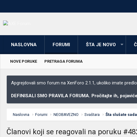
NASLOVNA
FORUMI
ŠTA JE NOVO
Č
NOVE PORUKE
PRETRAGA FORUMA
Apgrejdovali smo forum na XenForo 2.1.1, ukoliko imate predloga
DEFINISALI SMO PRAVILA FORUMA. Pročitajte ih, pojaviće 
Naslovna
Forumi
NEOBAVEZNO
Svaštara
Šta slušate sada.
Članovi koji se reagovali na poruku #4