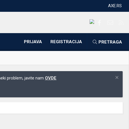
AXE.RS
Facebook
Kontakti
RS
PRIJAVA
REGISTRACIJA
PRETRAGA
 neki problem, javite nam
OVDE