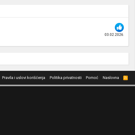
03.02.2026.
Pravila i uslovi korišćenja
Politika privatnosti
Pomoć
Naslovna
R
S
S