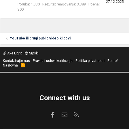
27.12.2025.
Poruka
1.330
Rezultat reagovanja
3.389
Poena
300
YouTube ili drugi public video klipovi
Axe Light
Srpski
Kontaktirajte nas
Pravila i uslovi korišćenja
Politika privatnosti
Pomoć
Naslovna
R
S
S
Connect with us
Facebook
Kontaktirajte nas
RSS