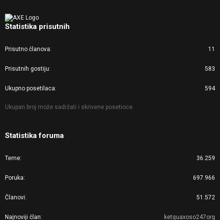
Statistika prisutnih
Prisutno članova
11
Prisutnih gostiju
583
Ukupno posetilaca
594
Ukupan broj može sadržati i skrivene posetioce.
Statistika foruma
Teme
36.259
Poruka
697.966
Članovi
51.572
Najnoviji član
ketquaxoso247org