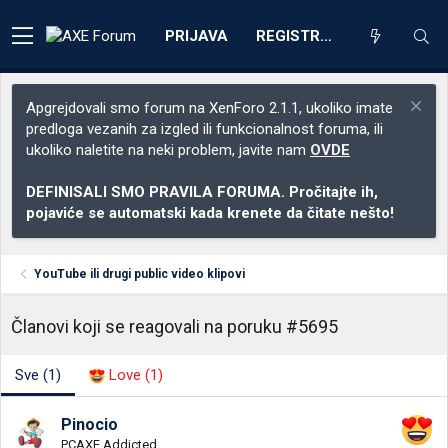
PRIJAVA
REGISTRACIJA
Apgrejdovali smo forum na XenForo 2.1.1, ukoliko imate
predloga vezanih za izgled ili funkcionalnost foruma, ili
ukoliko naletite na neki problem, javite nam
OVDE
DEFINISALI SMO PRAVILA FORUMA. Pročitajte ih,
pojaviće se automatski kada krenete da čitate nešto!
YouTube ili drugi public video klipovi
Članovi koji se reagovali na poruku #5695
Sve
(1)
Love
(1)
Pinocio
PCAXE Addicted