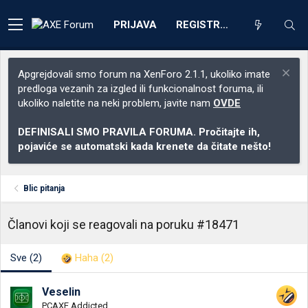
PRIJAVA
REGISTRACIJA
Apgrejdovali smo forum na XenForo 2.1.1, ukoliko imate
predloga vezanih za izgled ili funkcionalnost foruma, ili
ukoliko naletite na neki problem, javite nam
OVDE
DEFINISALI SMO PRAVILA FORUMA. Pročitajte ih,
pojaviće se automatski kada krenete da čitate nešto!
Blic pitanja
Članovi koji se reagovali na poruku #18471
Sve
(2)
Haha
(2)
Veselin
PCAXE Addicted