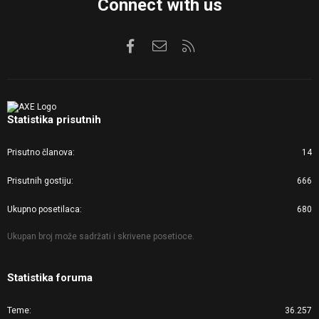
Connect with us
Facebook
Kontaktirajte nas
RSS
Statistika prisutnih
Prisutno članova
14
Prisutnih gostiju
666
Ukupno posetilaca
680
Ukupan broj može sadržati i skrivene posetioce.
Statistika foruma
Teme
36.257