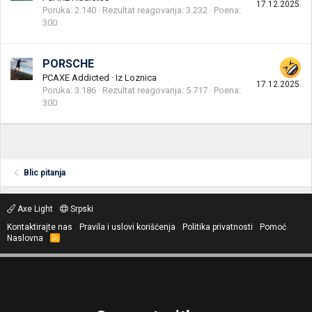
17.12.2025.
Poruka
2.140
Rezultat reagovanja
3.232
Poena
300
PORSCHE
PCAXE Addicted
·
Iz
Loznica
17.12.2025.
Poruka
3.186
Rezultat reagovanja
5.717
Poena
300
Blic pitanja
Axe Light
Srpski
Kontaktirajte nas
Pravila i uslovi korišćenja
Politika privatnosti
Pomoć
Naslovna
R
S
S