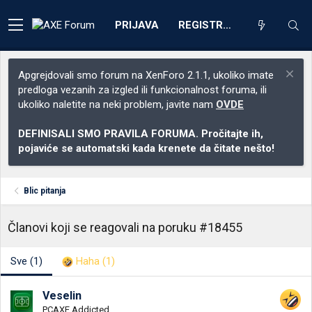
PRIJAVA
REGISTRACIJA
Apgrejdovali smo forum na XenForo 2.1.1, ukoliko imate
predloga vezanih za izgled ili funkcionalnost foruma, ili
ukoliko naletite na neki problem, javite nam
OVDE
DEFINISALI SMO PRAVILA FORUMA. Pročitajte ih,
pojaviće se automatski kada krenete da čitate nešto!
Blic pitanja
Članovi koji se reagovali na poruku #18455
Sve
(1)
Haha
(1)
Veselin
PCAXE Addicted