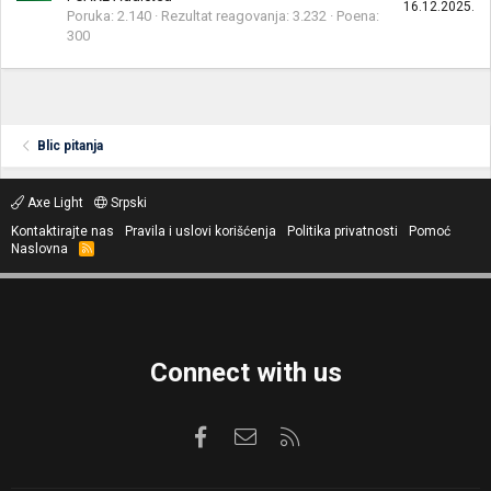
16.12.2025.
Poruka
2.140
Rezultat reagovanja
3.232
Poena
300
Blic pitanja
Axe Light
Srpski
Kontaktirajte nas
Pravila i uslovi korišćenja
Politika privatnosti
Pomoć
Naslovna
R
S
S
Connect with us
Facebook
Kontaktirajte nas
RSS