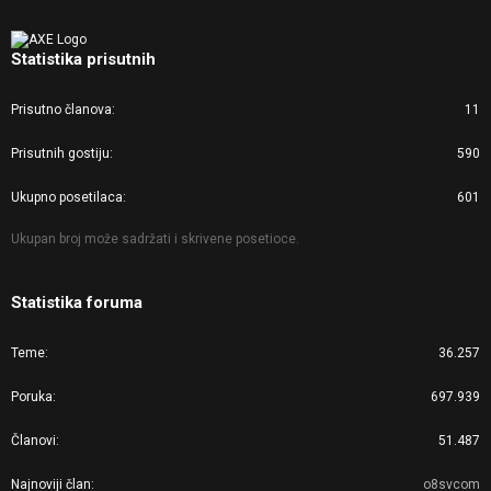
Statistika prisutnih
Prisutno članova
11
Prisutnih gostiju
590
Ukupno posetilaca
601
Ukupan broj može sadržati i skrivene posetioce.
Statistika foruma
Teme
36.257
Poruka
697.939
Članovi
51.487
Najnoviji član
o8svcom