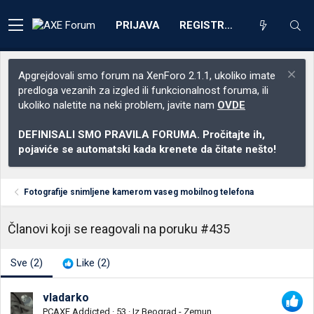
PRIJAVA
REGISTRACIJA
Apgrejdovali smo forum na XenForo 2.1.1, ukoliko imate
predloga vezanih za izgled ili funkcionalnost foruma, ili
ukoliko naletite na neki problem, javite nam
OVDE
DEFINISALI SMO PRAVILA FORUMA. Pročitajte ih,
pojaviće se automatski kada krenete da čitate nešto!
Fotografije snimljene kamerom vaseg mobilnog telefona
Članovi koji se reagovali na poruku #435
Sve
(2)
Like
(2)
vladarko
PCAXE Addicted
·
53
·
Iz
Beograd - Zemun