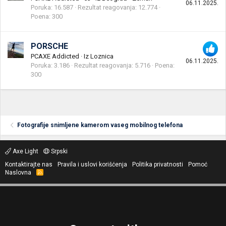
06.11.2025.
Poruka
16.587
Rezultat reagovanja
12.774
Poena
300
PORSCHE
PCAXE Addicted
·
Iz
Loznica
06.11.2025.
Poruka
3.186
Rezultat reagovanja
5.716
Poena
300
Fotografije snimljene kamerom vaseg mobilnog telefona
Axe Light
Srpski
Kontaktirajte nas
Pravila i uslovi korišćenja
Politika privatnosti
Pomoć
Naslovna
R
S
S