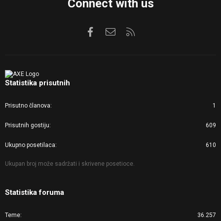
Connect with us
Facebook
Kontaktirajte nas
RSS
Statistika prisutnih
Prisutno članova
1
Prisutnih gostiju
609
Ukupno posetilaca
610
Ukupan broj može sadržati i skrivene posetioce.
Statistika foruma
Teme
36.257