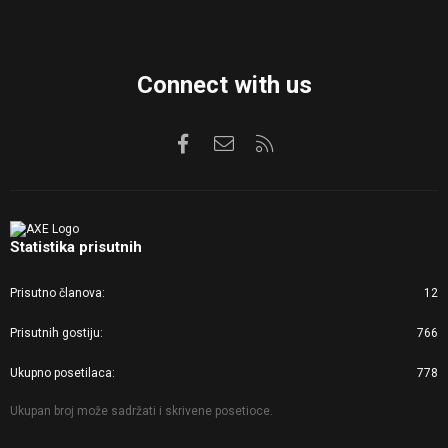
Connect with us
Facebook
Kontaktirajte nas
RSS
Statistika prisutnih
Prisutno članova
12
Prisutnih gostiju
766
Ukupno posetilaca
778
Ukupan broj može sadržati i skrivene posetioce.