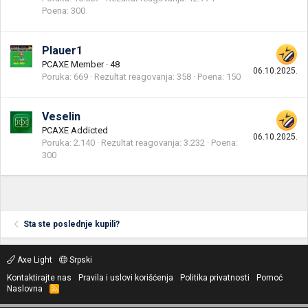
Poena
300
Plauer1
PCAXE Member
·
48
06.10.2025.
Poruka
669
Rezultat reagovanja
358
Poena
150
Veselin
PCAXE Addicted
06.10.2025.
Poruka
2.140
Rezultat reagovanja
3.232
Poena
300
Sta ste poslednje kupili?
Axe Light
Srpski
Kontaktirajte nas
Pravila i uslovi korišćenja
Politika privatnosti
Pomoć
Naslovna
R
S
S