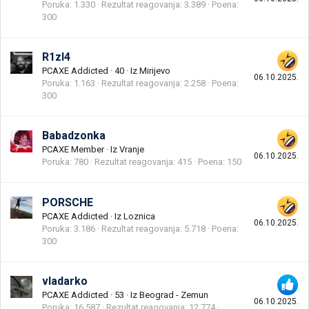
Poruka
1.330
Rezultat reagovanja
3.389
Poena
300
R1zl4
PCAXE Addicted
·
40
·
Iz
Mirijevo
06.10.2025.
Poruka
1.163
Rezultat reagovanja
2.258
Poena
300
Babadzonka
PCAXE Member
·
Iz
Vranje
06.10.2025.
Poruka
780
Rezultat reagovanja
415
Poena
150
PORSCHE
PCAXE Addicted
·
Iz
Loznica
06.10.2025.
Poruka
3.186
Rezultat reagovanja
5.718
Poena
300
vladarko
PCAXE Addicted
·
53
·
Iz
Beograd - Zemun
06.10.2025.
Poruka
16.587
Rezultat reagovanja
12.774