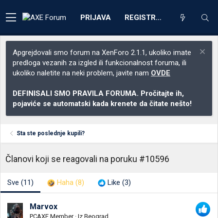
PRIJAVA
REGISTRACIJA
Apgrejdovali smo forum na XenForo 2.1.1, ukoliko imate
predloga vezanih za izgled ili funkcionalnost foruma, ili
ukoliko naletite na neki problem, javite nam
OVDE
DEFINISALI SMO PRAVILA FORUMA. Pročitajte ih,
pojaviće se automatski kada krenete da čitate nešto!
Sta ste poslednje kupili?
Članovi koji se reagovali na poruku #10596
Sve
(11)
Haha
(8)
Like
(3)
Marvox
PCAXE Member
·
Iz
Beograd