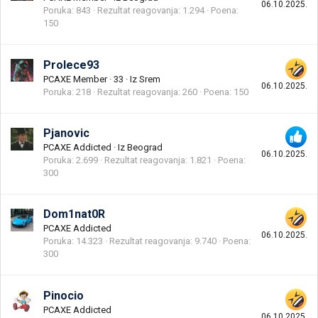
06.10.2025.
Poruka
843
Rezultat reagovanja
1.294
Poena
150
Prolece93
PCAXE Member
·
33
·
Iz
Srem
06.10.2025.
Poruka
218
Rezultat reagovanja
260
Poena
150
Pjanovic
PCAXE Addicted
·
Iz
Beograd
06.10.2025.
Poruka
2.699
Rezultat reagovanja
1.821
Poena
300
Dom1nat0R
PCAXE Addicted
06.10.2025.
Poruka
14.323
Rezultat reagovanja
9.740
Poena
300
Pinocio
PCAXE Addicted
06.10.2025.