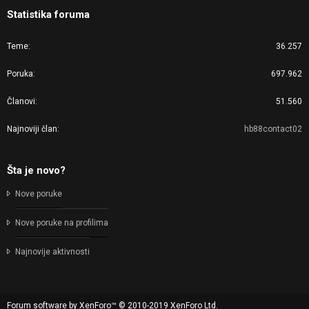
Statistika foruma
Teme
36.257
Poruka
697.962
Članovi
51.560
Najnoviji član
hb88contact02
Šta je novo?
Nove poruke
Nove poruke na profilima
Najnovije aktivnosti
Forum software by XenForo™
© 2010-2019 XenForo Ltd.