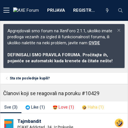
PRIJAVA
REGISTRACIJA
Apgrejdovali smo forum na XenForo 2.1.1, ukoliko imate
predloga vezanih za izgled ili funkcionalnost foruma, ili
ukoliko naletite na neki problem, javite nam
OVDE
DEFINISALI SMO PRAVILA FORUMA. Pročitajte ih,
pojaviće se automatski kada krenete da čitate nešto!
Sta ste poslednje kupili?
Članovi koji se reagovali na poruku #10429
Sve
(3)
Like
(1)
Love
(1)
Haha
(1)
Tajmbandit
PCAXE Addicted
·
34
·
Iz
Prokuplje