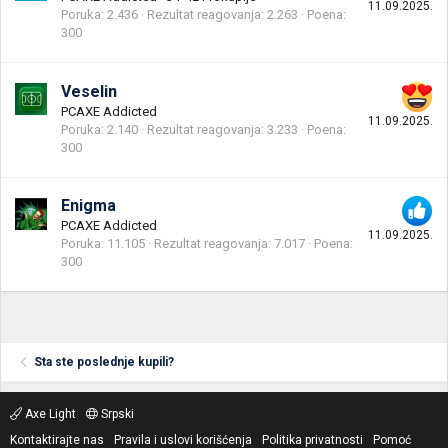
11.09.2025.
Poruka
2.436
Rezultat reagovanja
2.263
Poena
300
Veselin
PCAXE Addicted
11.09.2025.
Poruka
2.140
Rezultat reagovanja
3.233
Poena
300
Enigma
PCAXE Addicted
11.09.2025.
Poruka
11.105
Rezultat reagovanja
7.017
Poena
300
Sta ste poslednje kupili?
Axe Light
Srpski
Kontaktirajte nas
Pravila i uslovi korišćenja
Politika privatnosti
Pomoć