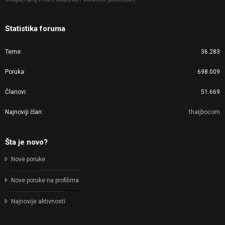
Statistika foruma
Teme
36.283
Poruka
698.009
Članovi
51.669
Najnoviji član
thaijbocom
Šta je novo?
Nove poruke
Nove poruke na profilima
Najnovije aktivnosti