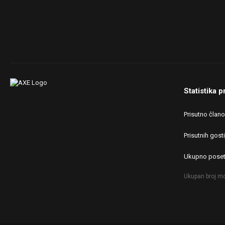
Statistika p
Prisutno član
Prisutnih gosti
Ukupno poset
Ukupan broj mo