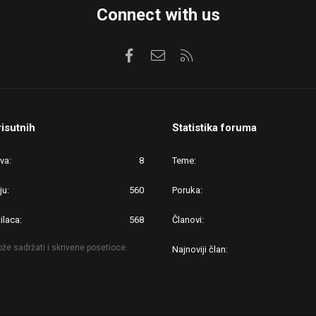
Connect with us
Facebook
Kontaktirajte nas
RSS
risutnih
Statistika foruma
ova
8
Teme
ju
560
Poruka
ilaca
568
Članovi
že sadržati i skrivene posetioce.
Najnoviji član