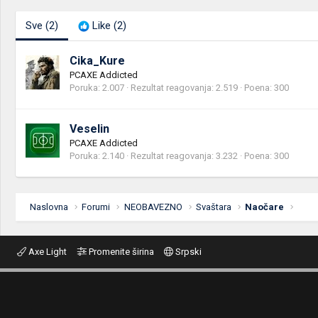
Sve
(2)
Like
(2)
Cika_Kure
PCAXE Addicted
Poruka
2.007
Rezultat reagovanja
2.519
Poena
300
Veselin
PCAXE Addicted
Poruka
2.140
Rezultat reagovanja
3.232
Poena
300
Naslovna
Forumi
NEOBAVEZNO
Svaštara
Naočare
Axe Light
Promenite širina
Srpski