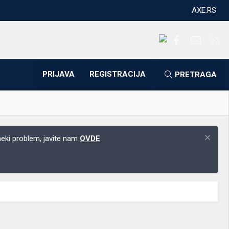
AXE.RS
Facebook
Kontakti
RS
PRIJAVA
REGISTRACIJA
PRETRAGA
 neki problem, javite nam
OVDE