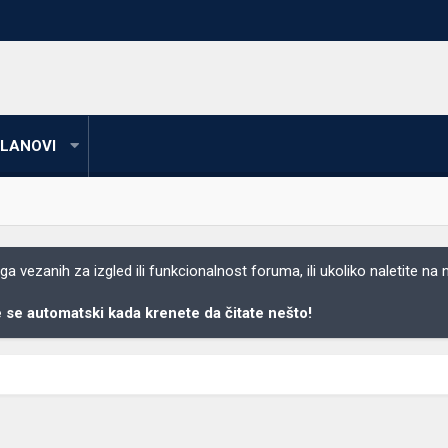
LANOVI
 vezanih za izgled ili funkcionalnost foruma, ili ukoliko naletite na
se automatski kada krenete da čitate nešto!