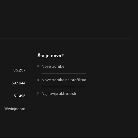
Šta je novo?
Nove poruke
36.257
Nove poruke na profilima
697.944
Najnovije aktivnosti
51.495
98winjncom