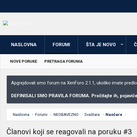
NASLOVNA
FORUMI
ŠTA JE NOVO
Č
NOVE PORUKE
PRETRAGA FORUMA
Apgrejdovali smo forum na XenForo 2.1.1, ukoliko imate predloga
DEFINISALI SMO PRAVILA FORUMA. Pročitajte ih, pojaviće 
Naslovna
Forumi
NEOBAVEZNO
Svaštara
Naočare
Članovi koji se reagovali na poruku #3