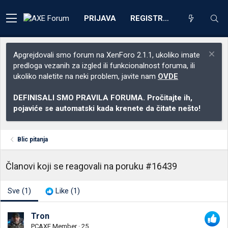
PRIJAVA
REGISTRACIJA
Apgrejdovali smo forum na XenForo 2.1.1, ukoliko imate
predloga vezanih za izgled ili funkcionalnost foruma, ili
ukoliko naletite na neki problem, javite nam
OVDE
DEFINISALI SMO PRAVILA FORUMA. Pročitajte ih,
pojaviće se automatski kada krenete da čitate nešto!
Blic pitanja
Članovi koji se reagovali na poruku #16439
Sve
(1)
Like
(1)
Tron
PCAXE Member
·
25