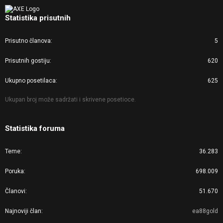
Statistika prisutnih
Prisutno članova
5
Prisutnih gostiju
620
Ukupno posetilaca
625
Ukupan broj može sadržati i skrivene posetioce.
Statistika foruma
Teme
36.283
Poruka
698.009
Članovi
51.670
Najnoviji član
ea88gold