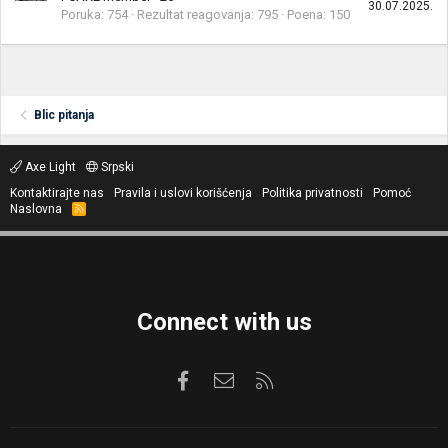
30.07.2025.
Poruka
754
Rezultat reagovanja
795
Poena
150
Blic pitanja
Axe Light
Srpski
Kontaktirajte nas
Pravila i uslovi korišćenja
Politika privatnosti
Pomoć
Naslovna
R
S
S
Connect with us
Facebook
Kontaktirajte nas
RSS