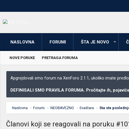
NASLOVNA
FORUMI
ŠTA JE NOVO
Č
NOVE PORUKE
PRETRAGA FORUMA
Apgrejdovali smo forum na XenForo 2.1.1, ukoliko imate predloga
DEFINISALI SMO PRAVILA FORUMA. Pročitajte ih, pojaviće 
Naslovna
Forumi
NEOBAVEZNO
Svaštara
Sta ste poslednj
Članovi koji se reagovali na poruku #1