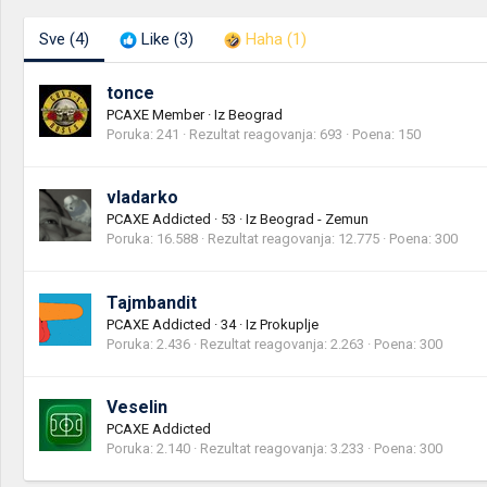
Sve
(4)
Like
(3)
Haha
(1)
tonce
PCAXE Member
·
Iz
Beograd
Poruka
241
Rezultat reagovanja
693
Poena
150
vladarko
PCAXE Addicted
·
53
·
Iz
Beograd - Zemun
Poruka
16.588
Rezultat reagovanja
12.775
Poena
300
Tajmbandit
PCAXE Addicted
·
34
·
Iz
Prokuplje
Poruka
2.436
Rezultat reagovanja
2.263
Poena
300
Veselin
PCAXE Addicted
Poruka
2.140
Rezultat reagovanja
3.233
Poena
300