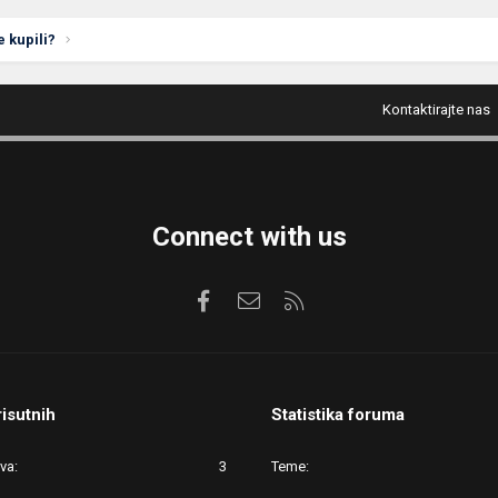
e kupili?
Kontaktirajte nas
Connect with us
Facebook
Kontaktirajte nas
RSS
risutnih
Statistika foruma
ova
3
Teme