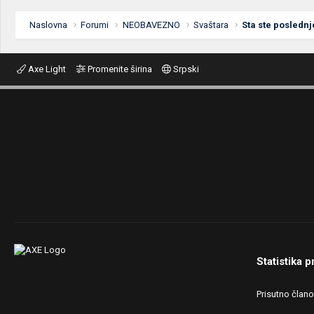
Naslovna
Forumi
NEOBAVEZNO
Svaštara
Sta ste poslednj
Axe Light
Promenite širina
Srpski
Statistika p
Prisutno član