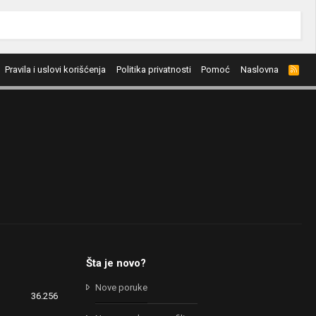
Pravila i uslovi korišćenja
Politika privatnosti
Pomoć
Naslovna
R
S
S
Šta je novo?
Nove poruke
36.256