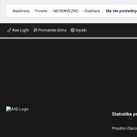
Naslovna
Forumi
NEOBAVEZNO
Svaštara
Sta ste poslednj
Axe Light
Promenite širina
Srpski
Statistika p
Prisutno član