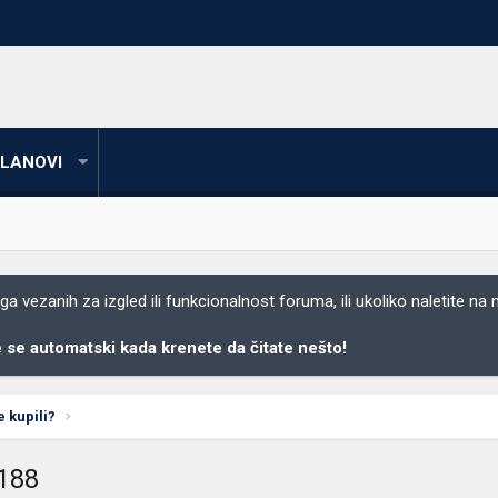
LANOVI
 vezanih za izgled ili funkcionalnost foruma, ili ukoliko naletite na
se automatski kada krenete da čitate nešto!
e kupili?
0188