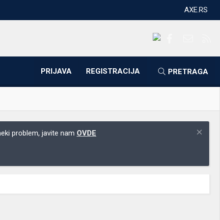
AXE.RS
Facebook
Kontakti
RS
PRIJAVA
REGISTRACIJA
PRETRAGA
 neki problem, javite nam
OVDE