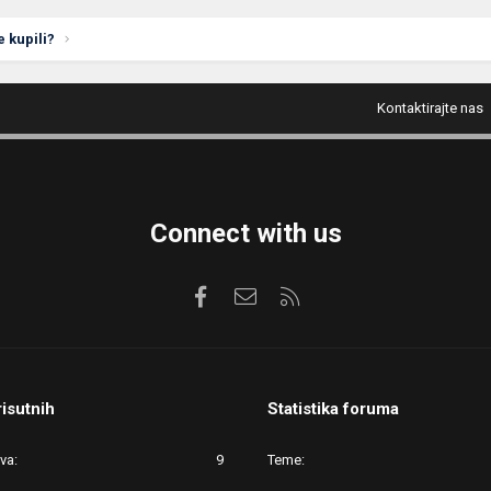
e kupili?
Kontaktirajte nas
Connect with us
Facebook
Kontaktirajte nas
RSS
risutnih
Statistika foruma
ova
9
Teme