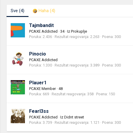
Sve
(4)
Haha
(4)
Tajmbandit
PCAXE Addicted
·
34
·
Iz
Prokuplje
Poruka
2.436
Rezultat reagovanja
2.263
Poena
300
Pinocio
PCAXE Addicted
Poruka
1.330
Rezultat reagovanja
3.389
Poena
300
Plauer1
PCAXE Member
·
48
Poruka
669
Rezultat reagovanja
358
Poena
150
Fearl3ss
PCAXE Addicted
·
Iz
Didnt street
Poruka
3.739
Rezultat reagovanja
1.121
Poena
300