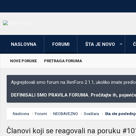
NASLOVNA
FORUMI
ŠTA JE NOVO
Č
NOVE PORUKE
PRETRAGA FORUMA
Apgrejdovali smo forum na XenForo 2.1.1, ukoliko imate predloga
DEFINISALI SMO PRAVILA FORUMA. Pročitajte ih, pojaviće 
Naslovna
Forumi
NEOBAVEZNO
Svaštara
Sta ste poslednj
Članovi koji se reagovali na poruku #1