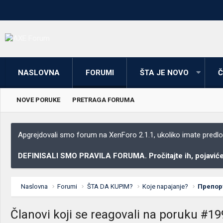
NASLOVNA
FORUMI
ŠTA JE NOVO
Č
NOVE PORUKE
PRETRAGA FORUMA
Apgrejdovali smo forum na XenForo 2.1.1, ukoliko imate predloga
DEFINISALI SMO PRAVILA FORUMA. Pročitajte ih, pojaviće 
Naslovna
Forumi
ŠTA DA KUPIM?
Koje napajanje?
Препору
Članovi koji se reagovali na poruku #19