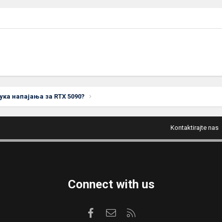
ка напајања за RTX 5090?
Kontaktirajte nas
Connect with us
Facebook
Kontaktirajte nas
RSS