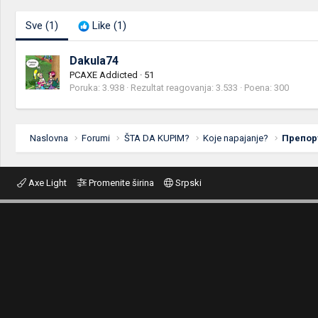
Sve
(1)
Like
(1)
Dakula74
PCAXE Addicted
·
51
Poruka
3.938
Rezultat reagovanja
3.533
Poena
300
Naslovna
Forumi
ŠTA DA KUPIM?
Koje napajanje?
Препору
Axe Light
Promenite širina
Srpski