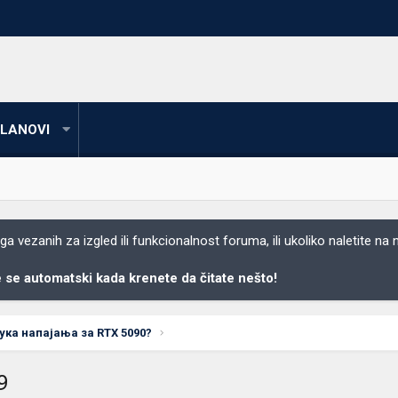
LANOVI
 vezanih za izgled ili funkcionalnost foruma, ili ukoliko naletite na
se automatski kada krenete da čitate nešto!
ка напајања за RTX 5090?
9