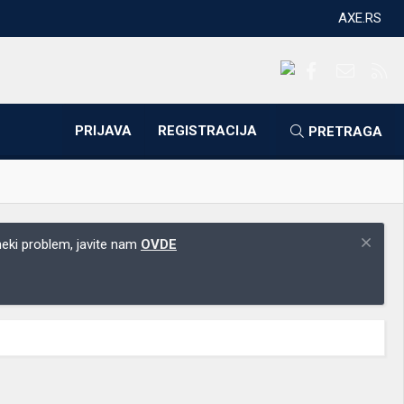
AXE.RS
Facebook
Kontakti
RS
PRIJAVA
REGISTRACIJA
PRETRAGA
 neki problem, javite nam
OVDE