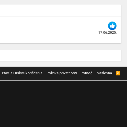
17.06.2025.
Pravila i uslovi korišćenja
Politika privatnosti
Pomoć
Naslovna
R
S
S