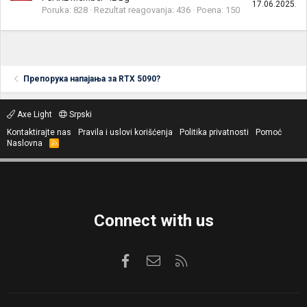
17.06.2025.
Poruka
828
Rezultat reagovanja
436
Poena
150
Препорука напајања за RTX 5090?
Axe Light
Srpski
Kontaktirajte nas
Pravila i uslovi korišćenja
Politika privatnosti
Pomoć
Naslovna
R
S
S
Connect with us
Facebook
Kontaktirajte nas
RSS