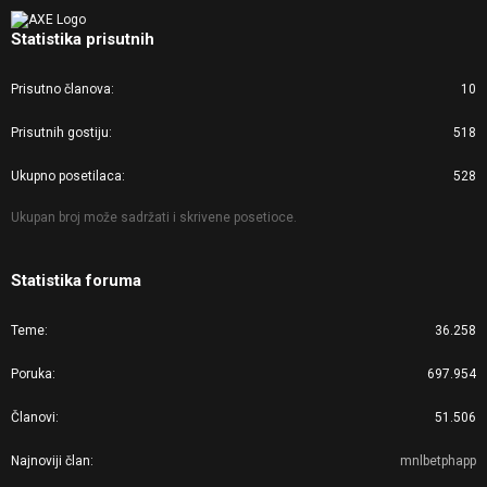
Statistika prisutnih
Prisutno članova
10
Prisutnih gostiju
518
Ukupno posetilaca
528
Ukupan broj može sadržati i skrivene posetioce.
Statistika foruma
Teme
36.258
Poruka
697.954
Članovi
51.506
Najnoviji član
mnlbetphapp