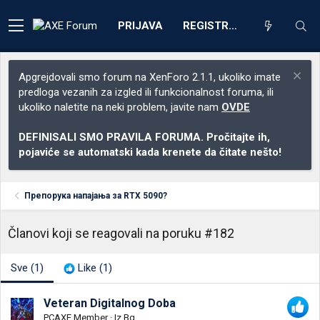
PRIJAVA
REGISTRACIJA
Apgrejdovali smo forum na XenForo 2.1.1, ukoliko imate
predloga vezanih za izgled ili funkcionalnost foruma, ili
ukoliko naletite na neki problem, javite nam
OVDE
DEFINISALI SMO PRAVILA FORUMA. Pročitajte ih,
pojaviće se automatski kada krenete da čitate nešto!
Препорука напајања за RTX 5090?
Članovi koji se reagovali na poruku #182
Sve
(1)
Like
(1)
Veteran Digitalnog Doba
PCAXE Member
·
Iz
Bg