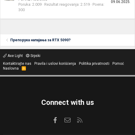
09.06.2025.
Poruka
2.009
Rezultat reagovanja
2.519
Poena
300
Препорука напајања за RTX 5090?
Axe Light
Srpski
Kontaktirajte nas
Pravila i uslovi korišćenja
Politika privatnosti
Pomoć
Naslovna
R
S
S
Connect with us
Facebook
Kontaktirajte nas
RSS