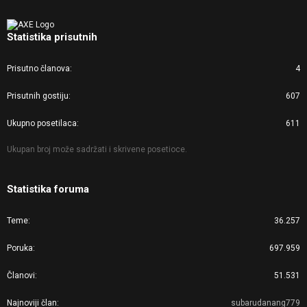
Statistika prisutnih
Prisutno članova
4
Prisutnih gostiju
607
Ukupno posetilaca
611
Ukupan broj može sadržati i skrivene posetioce.
Statistika foruma
Teme
36.257
Poruka
697.959
Članovi
51.531
Najnoviji član
subarudanang779