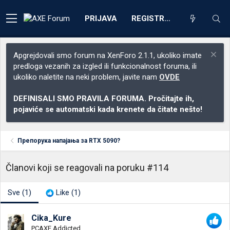
PRIJAVA
REGISTRACIJA
Apgrejdovali smo forum na XenForo 2.1.1, ukoliko imate
predloga vezanih za izgled ili funkcionalnost foruma, ili
ukoliko naletite na neki problem, javite nam
OVDE
DEFINISALI SMO PRAVILA FORUMA. Pročitajte ih,
pojaviće se automatski kada krenete da čitate nešto!
Препорука напајања за RTX 5090?
Članovi koji se reagovali na poruku #114
Sve
(1)
Like
(1)
Cika_Kure
PCAXE Addicted