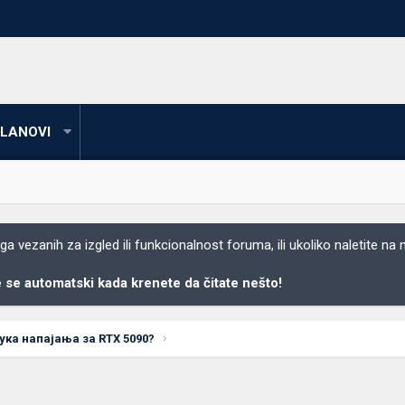
LANOVI
 vezanih za izgled ili funkcionalnost foruma, ili ukoliko naletite na
se automatski kada krenete da čitate nešto!
ка напајања за RTX 5090?