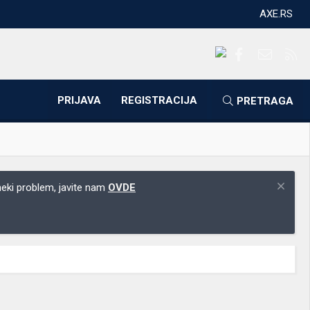
AXE.RS
Facebook
Kontakti
RS
PRIJAVA
REGISTRACIJA
PRETRAGA
 neki problem, javite nam
OVDE