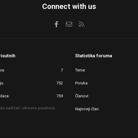
Connect with us
Facebook
Kontaktirajte nas
RSS
risutnih
Statistika foruma
ova
7
Teme
ju
752
Poruka
ilaca
759
Članovi
že sadržati i skrivene posetioce.
Najnoviji član