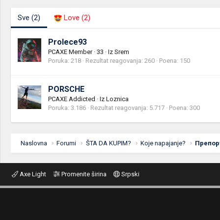
Sve
(2)
Love
(2)
Prolece93
PCAXE Member
·
33
·
Iz
Srem
Poruka
218
Rezultat reagovanja
260
Poena
150
PORSCHE
PCAXE Addicted
·
Iz
Loznica
Poruka
3.186
Rezultat reagovanja
5.717
Poena
300
Naslovna
Forumi
ŠTA DA KUPIM?
Koje napajanje?
Препору
Axe Light
Promenite širina
Srpski