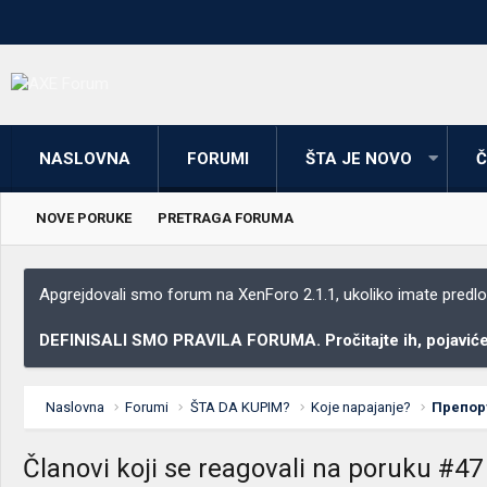
NASLOVNA
FORUMI
ŠTA JE NOVO
Č
NOVE PORUKE
PRETRAGA FORUMA
Apgrejdovali smo forum na XenForo 2.1.1, ukoliko imate predloga
DEFINISALI SMO PRAVILA FORUMA. Pročitajte ih, pojaviće 
Naslovna
Forumi
ŠTA DA KUPIM?
Koje napajanje?
Препору
Članovi koji se reagovali na poruku #47