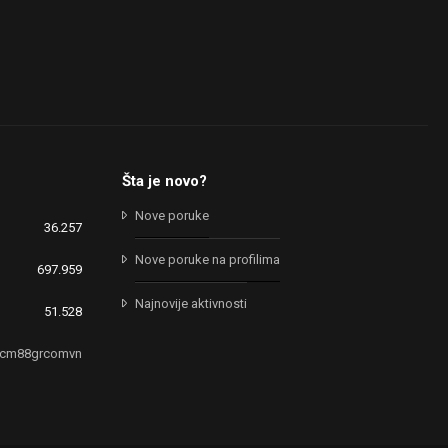
Šta je novo?
Nove poruke
36.257
Nove poruke na profilima
697.959
Najnovije aktivnosti
51.528
cm88grcomvn