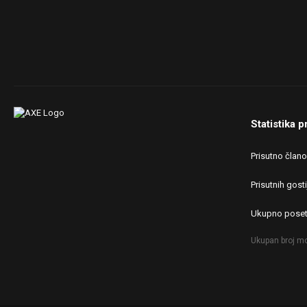
Statistika p
Prisutno član
Prisutnih gosti
Ukupno poset
Ukupan broj mo