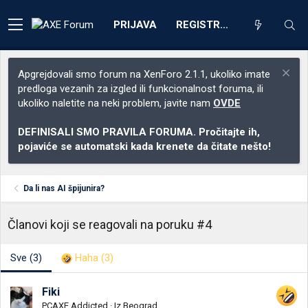
PRIJAVA
REGISTRACIJA
Apgrejdovali smo forum na XenForo 2.1.1, ukoliko imate
predloga vezanih za izgled ili funkcionalnost foruma, ili
ukoliko naletite na neki problem, javite nam
OVDE
DEFINISALI SMO PRAVILA FORUMA. Pročitajte ih,
pojaviće se automatski kada krenete da čitate nešto!
Da li nas AI špijunira?
Članovi koji se reagovali na poruku #4
Sve
(3)
Haha
(3)
Fiki
PCAXE Addicted
·
Iz
Beograd