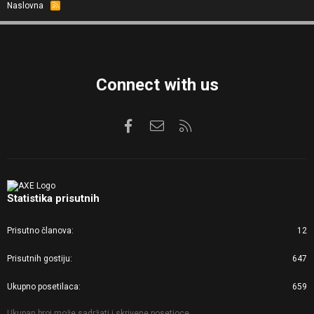
Naslovna
R
S
S
Connect with us
Facebook
Kontaktirajte nas
RSS
Statistika prisutnih
Prisutno članova
12
Prisutnih gostiju
647
Ukupno posetilaca
659
Ukupan broj može sadržati i skrivene posetioce.