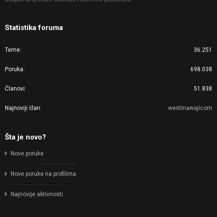
Statistika foruma
Teme
36.251
Poruka
698.038
Članovi
51.838
Najnoviji član
westinawajicom
Šta je novo?
Nove poruke
Nove poruke na profilima
Najnovije aktivnosti