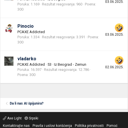
03.06.2025.
Poruka
1.169
Rezultat reagovanja
960
Poena
300
Pinocio
PCAXE Addicted
03.06.2025.
Poruka
1.334
Rezultat reagovanja
3.391
Poena
300
vladarko
PCAXE Addicted
·
53
·
Iz
Beograd - Zemun
02.06.2025.
Poruka
16.597
Rezultat reagovanja
12.786
Poena
300
Da li nas AI špijunira?
Axe Light
Srpski
Kontaktirajte nas
Pravila i uslovi korišćenja
Politika privatnosti
Pomoć