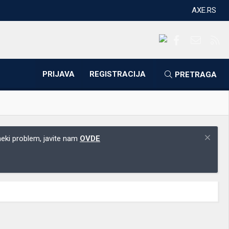
AXE.RS
Facebook
Kontakti
RS
PRIJAVA
REGISTRACIJA
PRETRAGA
 neki problem, javite nam
OVDE