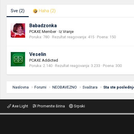
Sve
(2)
Haha
(2)
Babadzonka
PCAXE Member
·
Iz
Vranje
Poruka
780
Rezultat reagovanja
415
Poena
150
Veselin
PCAXE Addicted
Poruka
2.140
Rezultat reagovanja
3.233
Poena
300
Naslovna
Forumi
NEOBAVEZNO
Svaštara
Sta ste poslednj
Axe Light
Promenite širina
Srpski