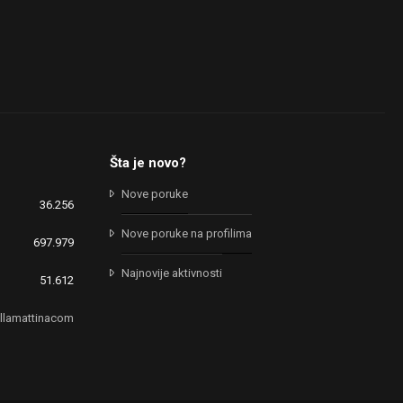
Šta je novo?
Nove poruke
36.256
Nove poruke na profilima
697.979
Najnovije aktivnosti
51.612
llamattinacom