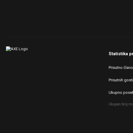
Statistika p
Prisutno član
Prisutnih gosti
Ukupno poset
Ukupan broj mo