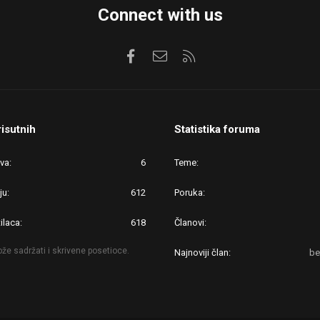
Connect with us
Facebook
Kontaktirajte nas
RSS
risutnih
Statistika foruma
ova
6
Teme
ju
612
Poruka
ilaca
618
Članovi
že sadržati i skrivene posetioce.
Najnoviji član
be