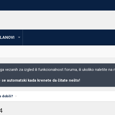
LANOVI
 vezanih za izgled ili funkcionalnost foruma, ili ukoliko naletite na
se automatski kada krenete da čitate nešto!
e dobili?
4