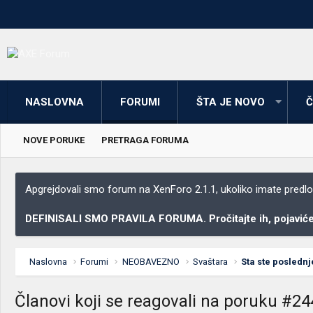
NASLOVNA
FORUMI
ŠTA JE NOVO
Č
NOVE PORUKE
PRETRAGA FORUMA
Apgrejdovali smo forum na XenForo 2.1.1, ukoliko imate predloga
DEFINISALI SMO PRAVILA FORUMA. Pročitajte ih, pojaviće 
Naslovna
Forumi
NEOBAVEZNO
Svaštara
Sta ste poslednj
Članovi koji se reagovali na poruku #24