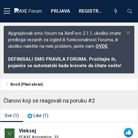
PRIJAVA
REGISTRACIJA
Apgrejdovali smo forum na XenForo 2.1.1, ukoliko imate
predloga vezanih za izgled ili funkcionalnost foruma, ili
ukoliko naletite na neki problem, javite nam
OVDE
DEFINISALI SMO PRAVILA FORUMA. Pročitajte ih,
pojaviće se automatski kada krenete da čitate nešto!
Bsod (Plavi ekran)
Članovi koji se reagovali na poruku #2
Sve
(1)
Like
(1)
Vleksej
V
PCAXE Apprentice
·
33