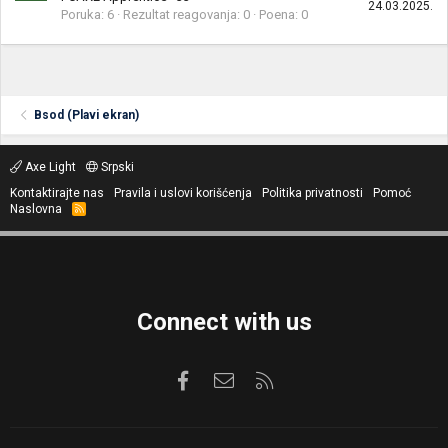
24.03.2025.
Poruka
6
Rezultat reagovanja
0
Poena
0
Bsod (Plavi ekran)
Axe Light
Srpski
Kontaktirajte nas
Pravila i uslovi korišćenja
Politika privatnosti
Pomoć
Naslovna
R
S
S
Connect with us
Facebook
Kontaktirajte nas
RSS