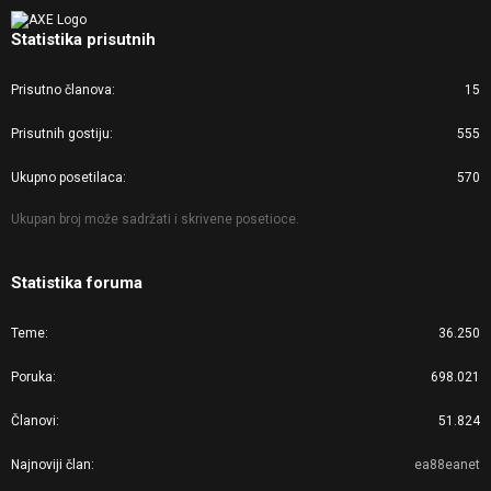
Statistika prisutnih
Prisutno članova
15
Prisutnih gostiju
555
Ukupno posetilaca
570
Ukupan broj može sadržati i skrivene posetioce.
Statistika foruma
Teme
36.250
Poruka
698.021
Članovi
51.824
Najnoviji član
ea88eanet