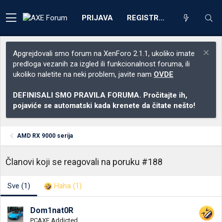
PRIJAVA
REGISTRACIJA
Apgrejdovali smo forum na XenForo 2.1.1, ukoliko imate
predloga vezanih za izgled ili funkcionalnost foruma, ili
ukoliko naletite na neki problem, javite nam
OVDE
DEFINISALI SMO PRAVILA FORUMA. Pročitajte ih,
pojaviće se automatski kada krenete da čitate nešto!
AMD RX 9000 serija
Članovi koji se reagovali na poruku #188
Sve
(1)
Haha
(1)
Dom1nat0R
PCAXE Addicted