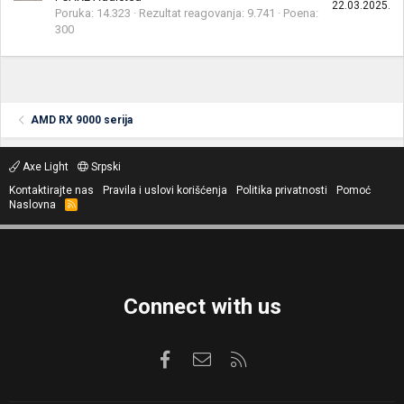
22.03.2025.
Poruka
14.323
Rezultat reagovanja
9.741
Poena
300
AMD RX 9000 serija
Axe Light
Srpski
Kontaktirajte nas
Pravila i uslovi korišćenja
Politika privatnosti
Pomoć
Naslovna
R
S
S
Connect with us
Facebook
Kontaktirajte nas
RSS