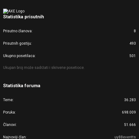
Statistika prisutnih
Prisutno članova
8
Prisutnih gostiju
493
Ukupno posetilaca
501
Ukupan broj može sadržati i skrivene posetioce.
Statistika foruma
Teme
36.283
Poruka
698.009
Članovi
51.666
Najnoviji član
uy88eventts