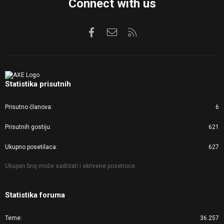
Connect with us
Facebook
Kontaktirajte nas
RSS
Statistika prisutnih
Prisutno članova
6
Prisutnih gostiju
621
Ukupno posetilaca
627
Ukupan broj može sadržati i skrivene posetioce.
Statistika foruma
Teme
36.257