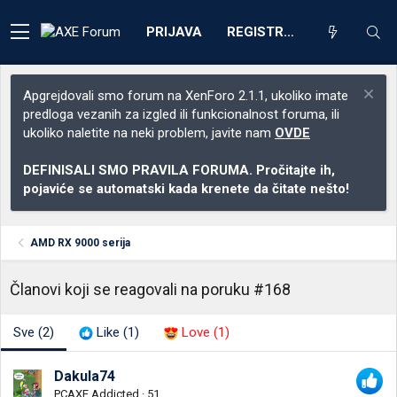
PRIJAVA
REGISTRACIJA
Apgrejdovali smo forum na XenForo 2.1.1, ukoliko imate
predloga vezanih za izgled ili funkcionalnost foruma, ili
ukoliko naletite na neki problem, javite nam
OVDE
DEFINISALI SMO PRAVILA FORUMA. Pročitajte ih,
pojaviće se automatski kada krenete da čitate nešto!
AMD RX 9000 serija
Članovi koji se reagovali na poruku #168
Sve
(2)
Like
(1)
Love
(1)
Dakula74
PCAXE Addicted
·
51