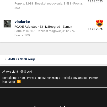
18.03.2025.
Poruka
3.938
Rezultat reagovanja
3.533
Poena
300
vladarko
PCAXE Addicted
·
53
·
Iz
Beograd - Zemun
18.03.2025.
Poruka
16.587
Rezultat reagovanja
12.774
Poena
300
AMD RX 9000 serija
Axe Light
Srpski
Kontaktirajte nas
Pravila i uslovi korišćenja
Politika privatnosti
Pomoć
Naslovna
R
S
S