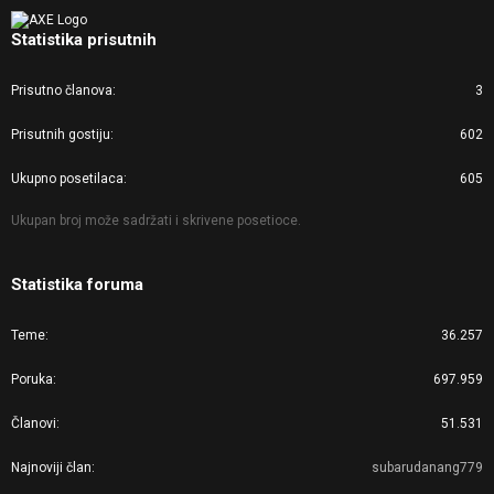
Statistika prisutnih
Prisutno članova
3
Prisutnih gostiju
602
Ukupno posetilaca
605
Ukupan broj može sadržati i skrivene posetioce.
Statistika foruma
Teme
36.257
Poruka
697.959
Članovi
51.531
Najnoviji član
subarudanang779