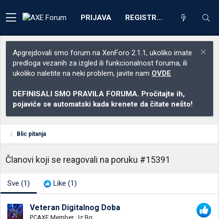
PRIJAVA
REGISTRACIJA
Apgrejdovali smo forum na XenForo 2.1.1, ukoliko imate
predloga vezanih za izgled ili funkcionalnost foruma, ili
ukoliko naletite na neki problem, javite nam
OVDE
DEFINISALI SMO PRAVILA FORUMA. Pročitajte ih,
pojaviće se automatski kada krenete da čitate nešto!
Blic pitanja
Članovi koji se reagovali na poruku #15391
Sve
(1)
Like
(1)
Veteran Digitalnog Doba
PCAXE Member
·
Iz
Bg