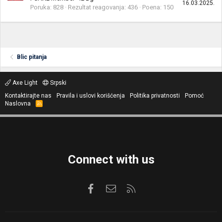
16.03.2025.
Poruka
828
Rezultat reagovanja
436
Poena
150
Blic pitanja
Axe Light
Srpski
Kontaktirajte nas
Pravila i uslovi korišćenja
Politika privatnosti
Pomoć
Naslovna
R
S
S
Connect with us
Facebook
Kontaktirajte nas
RSS