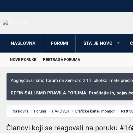
NASLOVNA
FORUMI
ŠTA JE NOVO
Č
NOVE PORUKE
PRETRAGA FORUMA
Apgrejdovali smo forum na XenForo 2.1.1, ukoliko imate predloga
DEFINISALI SMO PRAVILA FORUMA. Pročitajte ih, pojaviće 
Naslovna
Forumi
HARDVER
Grafičke karte i monitori
RTX 50
Članovi koji se reagovali na poruku #16