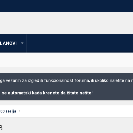
LANOVI
 vezanih za izgled ili funkcionalnost foruma, ili ukoliko naletite na
se automatski kada krenete da čitate nešto!
00 serija
8