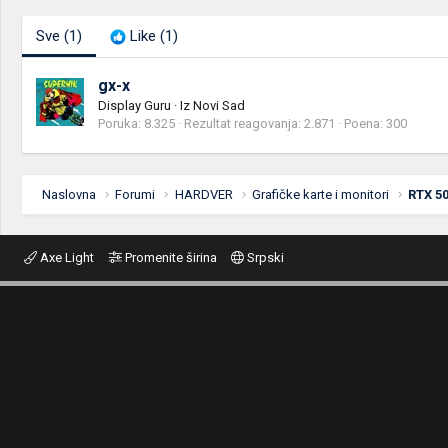
Sve
(1)
Like
(1)
gx-x
Display Guru
·
Iz
Novi Sad
Poruka
8.325
Rezultat reagovanja
2.871
Poena
300
Naslovna
Forumi
HARDVER
Grafičke karte i monitori
RTX 50
Axe Light
Promenite širina
Srpski