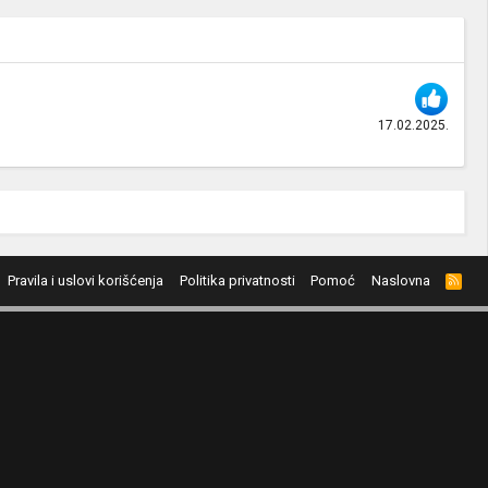
17.02.2025.
Pravila i uslovi korišćenja
Politika privatnosti
Pomoć
Naslovna
R
S
S