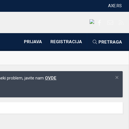
AXE.RS
Facebook
Kontakti
RS
PRIJAVA
REGISTRACIJA
PRETRAGA
 neki problem, javite nam
OVDE