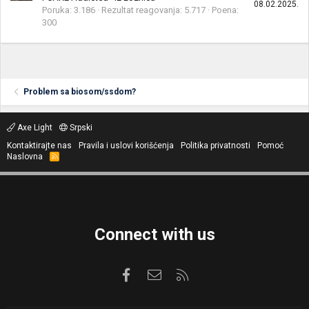
08.02.2025.
Poruka
3.186
Rezultat reagovanja
5.717
Poena
300
Problem sa biosom/ssdom?
Axe Light
Srpski
Kontaktirajte nas
Pravila i uslovi korišćenja
Politika privatnosti
Pomoć
Naslovna
R
S
S
Connect with us
Facebook
Kontaktirajte nas
RSS