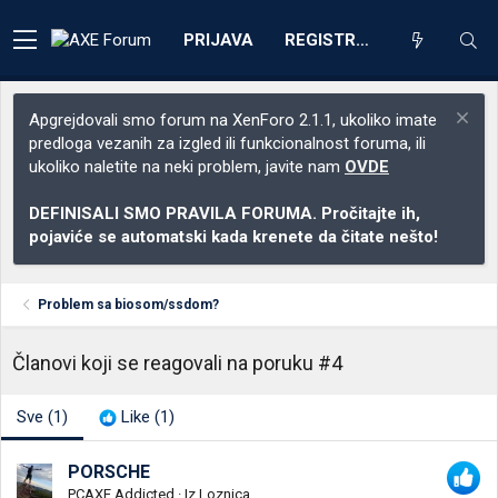
PRIJAVA
REGISTRACIJA
Apgrejdovali smo forum na XenForo 2.1.1, ukoliko imate
predloga vezanih za izgled ili funkcionalnost foruma, ili
ukoliko naletite na neki problem, javite nam
OVDE
DEFINISALI SMO PRAVILA FORUMA. Pročitajte ih,
pojaviće se automatski kada krenete da čitate nešto!
Problem sa biosom/ssdom?
Članovi koji se reagovali na poruku #4
Sve
(1)
Like
(1)
PORSCHE
PCAXE Addicted
·
Iz
Loznica