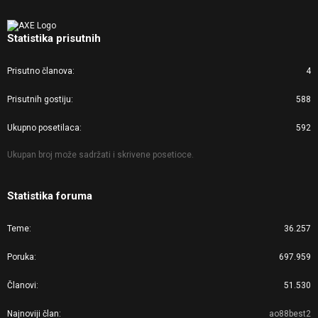
Statistika prisutnih
Prisutno članova
4
Prisutnih gostiju
588
Ukupno posetilaca
592
Ukupan broj može sadržati i skrivene posetioce.
Statistika foruma
Teme
36.257
Poruka
697.959
Članovi
51.530
Najnoviji član
ao88best2