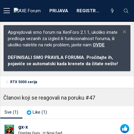
PRIJAVA
REGISTRACIJA
Apgrejdovali smo forum na XenForo 2.1.1, ukoliko imate
predloga vezanih za izgled ili funkcionalnost foruma, ili
ukoliko naletite na neki problem, javite nam
OVDE
DEFINISALI SMO PRAVILA FORUMA. Pročitajte ih,
pojaviće se automatski kada krenete da čitate nešto!
RTX 5000 serija
Članovi koji se reagovali na poruku #47
Sve
(1)
Like
(1)
gx-x
Display Guru
·
Iz
Novi Sad