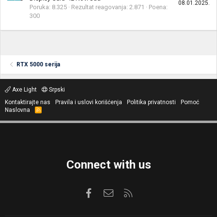
08.01.2025.
Poruka
8.325
Rezultat reagovanja
2.871
Poena
300
RTX 5000 serija
Axe Light
Srpski
Kontaktirajte nas
Pravila i uslovi korišćenja
Politika privatnosti
Pomoć
Naslovna
R
S
S
Connect with us
Facebook
Kontaktirajte nas
RSS