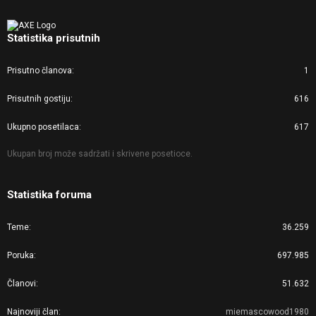
Statistika prisutnih
Prisutno članova
1
Prisutnih gostiju
616
Ukupno posetilaca
617
Ukupan broj može sadržati i skrivene posetioce.
Statistika foruma
Teme
36.259
Poruka
697.985
Članovi
51.632
Najnoviji član
miemascowood1980