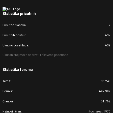
Statistika prisutnih
Prisutno članova
2
Prisutnih gostiju
637
Ukupno posetilaca
639
Ukupan broj može sadržati i skrivene posetioce.
Statistika foruma
Teme
36.248
Poruka
697.992
Članovi
51.762
Najnoviji član
litconvreati1975