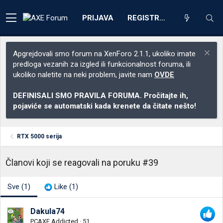
PRIJAVA
REGISTRACIJA
Apgrejdovali smo forum na XenForo 2.1.1, ukoliko imate
predloga vezanih za izgled ili funkcionalnost foruma, ili
ukoliko naletite na neki problem, javite nam
OVDE
DEFINISALI SMO PRAVILA FORUMA. Pročitajte ih,
pojaviće se automatski kada krenete da čitate nešto!
RTX 5000 serija
Članovi koji se reagovali na poruku #39
Sve
(1)
Like
(1)
Dakula74
PCAXE Addicted
·
51