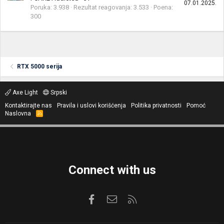
07.01.2025.
Poruka
3.938
Rezultat reagovanja
3.533
Poena
300
RTX 5000 serija
Axe Light
Srpski
Kontaktirajte nas
Pravila i uslovi korišćenja
Politika privatnosti
Pomoć
Naslovna
R
S
S
Connect with us
Facebook
Kontaktirajte nas
RSS