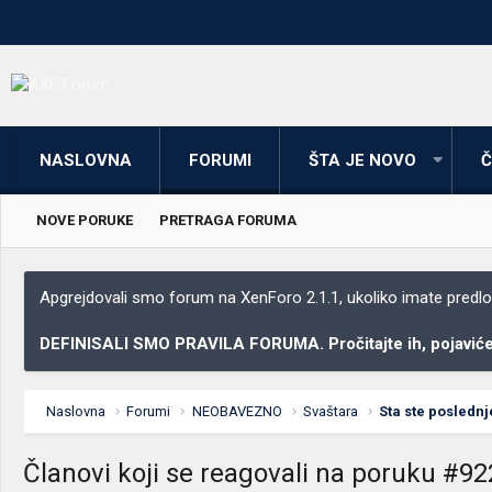
NASLOVNA
FORUMI
ŠTA JE NOVO
Č
NOVE PORUKE
PRETRAGA FORUMA
Apgrejdovali smo forum na XenForo 2.1.1, ukoliko imate predloga
DEFINISALI SMO PRAVILA FORUMA. Pročitajte ih, pojaviće 
Naslovna
Forumi
NEOBAVEZNO
Svaštara
Sta ste poslednj
Članovi koji se reagovali na poruku #9