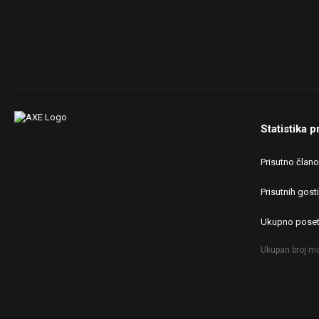
Statistika p
Prisutno član
Prisutnih gosti
Ukupno poset
Ukupan broj mo