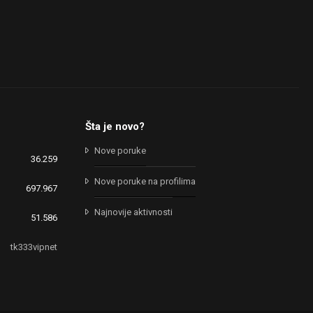
Šta je novo?
Nove poruke
36.259
Nove poruke na profilima
697.967
Najnovije aktivnosti
51.586
tk333vipnet