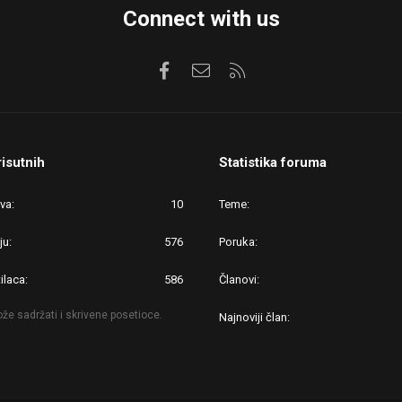
Connect with us
Facebook
Kontaktirajte nas
RSS
risutnih
Statistika foruma
ova
10
Teme
ju
576
Poruka
ilaca
586
Članovi
že sadržati i skrivene posetioce.
Najnoviji član