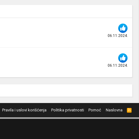
06.11.2024.
06.11.2024.
Pravila i uslovi korišćenja
Politika privatnosti
Pomoć
Naslovna
R
S
S