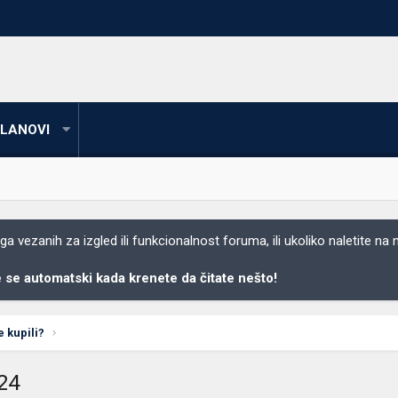
LANOVI
 vezanih za izgled ili funkcionalnost foruma, ili ukoliko naletite na
se automatski kada krenete da čitate nešto!
e kupili?
224