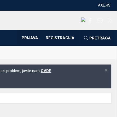
AXE.RS
Facebook
Kontakti
RS
PRIJAVA
REGISTRACIJA
PRETRAGA
 neki problem, javite nam
OVDE