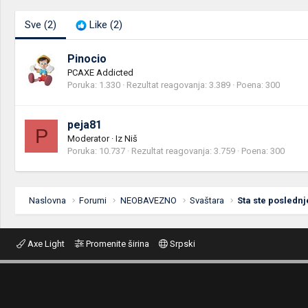
Sve
(2)
Like
(2)
Pinocio
PCAXE Addicted
Poruka
1.330
Rezultat reagovanja
3.389
Poena
300
peja81
P
Moderator
·
Iz
Niš
Poruka
10.737
Rezultat reagovanja
3.759
Poena
300
Naslovna
Forumi
NEOBAVEZNO
Svaštara
Sta ste poslednj
Axe Light
Promenite širina
Srpski