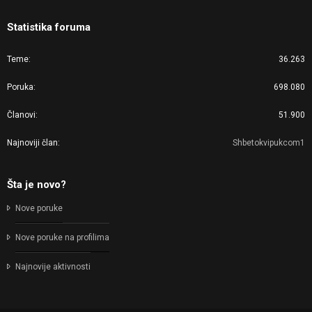
Statistika foruma
Teme
36.263
Poruka
698.080
Članovi
51.900
Najnoviji član
Shbetokvipukcom1
Šta je novo?
Nove poruke
Nove poruke na profilima
Najnovije aktivnosti