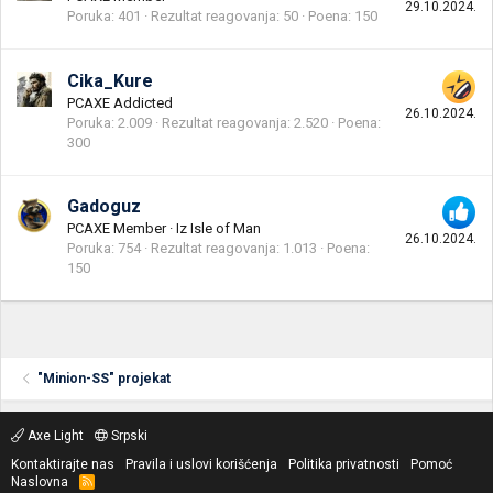
29.10.2024.
Poruka
401
Rezultat reagovanja
50
Poena
150
Cika_Kure
PCAXE Addicted
26.10.2024.
Poruka
2.009
Rezultat reagovanja
2.520
Poena
300
Gadoguz
PCAXE Member
·
Iz
Isle of Man
26.10.2024.
Poruka
754
Rezultat reagovanja
1.013
Poena
150
"Minion-SS" projekat
Axe Light
Srpski
Kontaktirajte nas
Pravila i uslovi korišćenja
Politika privatnosti
Pomoć
Naslovna
R