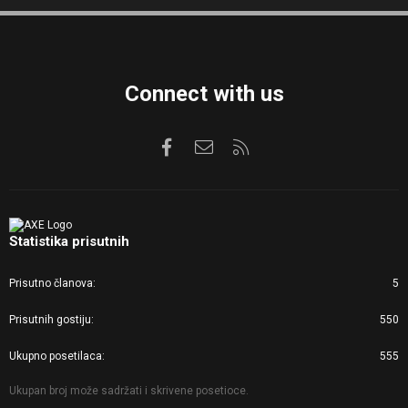
S
S
Connect with us
Facebook
Kontaktirajte nas
RSS
Statistika prisutnih
Prisutno članova
5
Prisutnih gostiju
550
Ukupno posetilaca
555
Ukupan broj može sadržati i skrivene posetioce.