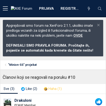
PRIJAVA
REGISTRACIJA
Apgrejdovali smo forum na XenForo 2.1.1, ukoliko imate
predloga vezanih za izgled ili funkcionalnost foruma, ili
ukoliko naletite na neki problem, javite nam
OVDE
DEFINISALI SMO PRAVILA FORUMA. Pročitajte ih,
pojaviće se automatski kada krenete da čitate nešto!
"Minion-SS" projekat
Članovi koji se reagovali na poruku #10
Sve
(3)
Like
(2)
Haha
(1)
Drakuloni
PCAXE Member