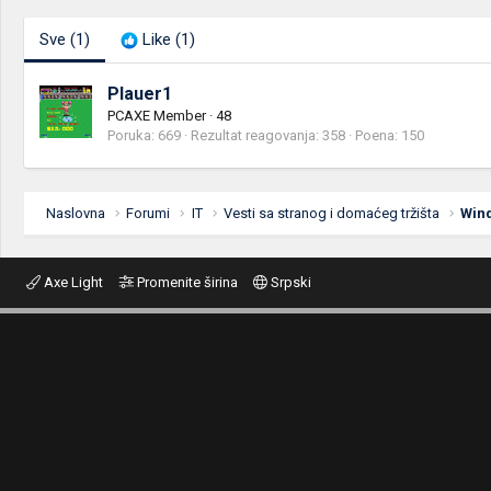
Sve
(1)
Like
(1)
Plauer1
PCAXE Member
·
48
Poruka
669
Rezultat reagovanja
358
Poena
150
Naslovna
Forumi
IT
Vesti sa stranog i domaćeg tržišta
Win
Axe Light
Promenite širina
Srpski