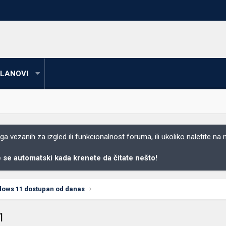
LANOVI
 vezanih za izgled ili funkcionalnost foruma, ili ukoliko naletite na
se automatski kada krenete da čitate nešto!
dows 11 dostupan od danas
1