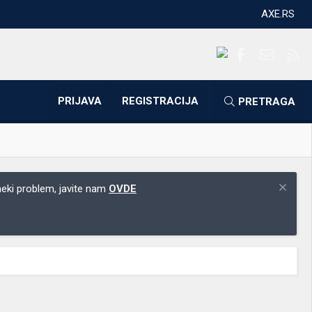
AXE.RS
Facebook
Kontakti
RS
PRIJAVA
REGISTRACIJA
PRETRAGA
 neki problem, javite nam
OVDE