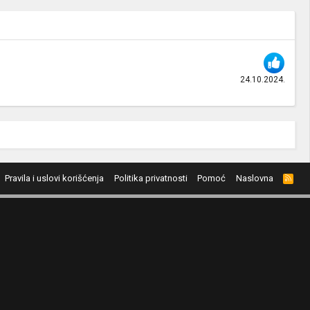
24.10.2024.
Pravila i uslovi korišćenja
Politika privatnosti
Pomoć
Naslovna
R
S
S