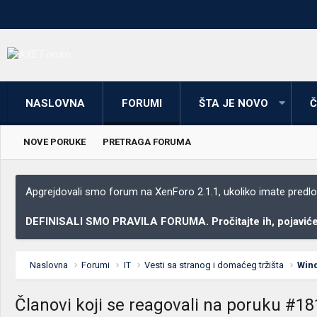
NASLOVNA
FORUMI
ŠTA JE NOVO
Č
NOVE PORUKE
PRETRAGA FORUMA
Apgrejdovali smo forum na XenForo 2.1.1, ukoliko imate predloga
DEFINISALI SMO PRAVILA FORUMA. Pročitajte ih, pojaviće 
Naslovna
Forumi
IT
Vesti sa stranog i domaćeg tržišta
Win
Članovi koji se reagovali na poruku #18