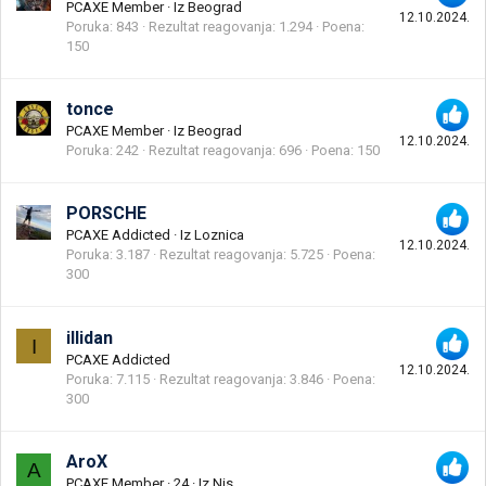
PCAXE Member
·
Iz
Beograd
12.10.2024.
Poruka
843
Rezultat reagovanja
1.294
Poena
150
tonce
PCAXE Member
·
Iz
Beograd
12.10.2024.
Poruka
242
Rezultat reagovanja
696
Poena
150
PORSCHE
PCAXE Addicted
·
Iz
Loznica
12.10.2024.
Poruka
3.187
Rezultat reagovanja
5.725
Poena
300
illidan
I
PCAXE Addicted
12.10.2024.
Poruka
7.115
Rezultat reagovanja
3.846
Poena
300
AroX
A
PCAXE Member
·
24
·
Iz
Nis