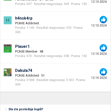
12.10.2024.
Poruka
657
Rezultat reagovanja
549
Poena
150
h4nsk4rp
H
PCAXE Addicted
12.10.2024.
Poruka
1.140
Rezultat reagovanja
355
Poena
300
Plauer1
PCAXE Member
·
48
12.10.2024.
Poruka
670
Rezultat reagovanja
358
Poena
150
Dakula74
PCAXE Addicted
·
51
12.10.2024.
Poruka
3.938
Rezultat reagovanja
3.533
Poena
300
Sta ste poslednje kupili?