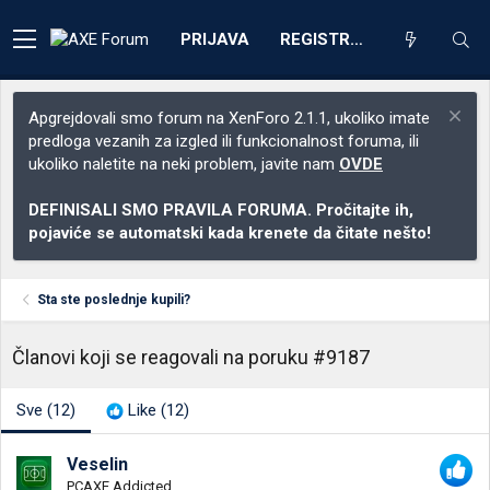
PRIJAVA
REGISTRACIJA
Apgrejdovali smo forum na XenForo 2.1.1, ukoliko imate
predloga vezanih za izgled ili funkcionalnost foruma, ili
ukoliko naletite na neki problem, javite nam
OVDE
DEFINISALI SMO PRAVILA FORUMA. Pročitajte ih,
pojaviće se automatski kada krenete da čitate nešto!
Sta ste poslednje kupili?
Članovi koji se reagovali na poruku #9187
Sve
(12)
Like
(12)
Veselin
PCAXE Addicted