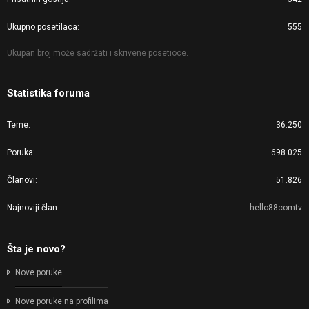
Ukupno posetilaca
555
Ukupan broj može sadržati i skrivene posetioce.
Statistika foruma
Teme
36.250
Poruka
698.025
Članovi
51.826
Najnoviji član
hello88comtv
Šta je novo?
Nove poruke
Nove poruke na profilima