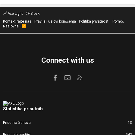
Axe Light
Srpski
Kontaktirajte nas
Pravila i uslovi korišćenja
Politika privatnosti
Pomoć
Naslovna
R
S
S
Connect with us
Facebook
Kontaktirajte nas
RSS
Statistika prisutnih
Prisutno članova
13
Prisutnih gostiju
542