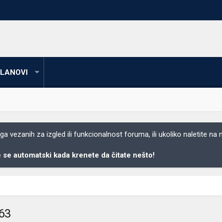
LANOVI
 vezanih za izgled ili funkcionalnost foruma, ili ukoliko naletite na
se automatski kada krenete da čitate nešto!
963