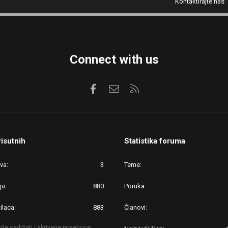
Kontaktirajte nas
Connect with us
Facebook
Kontaktirajte nas
RSS
risutnih
Statistika foruma
ova
3
Teme
ju
880
Poruka
ilaca
883
Članovi
že sadržati i skrivene posetioce.