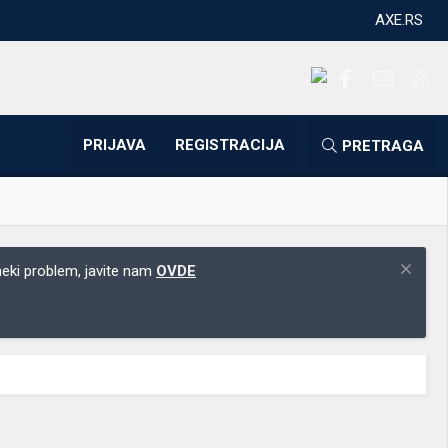
AXE.RS
Facebook
Kontakti
RS
PRIJAVA
REGISTRACIJA
PRETRAGA
 neki problem, javite nam
OVDE