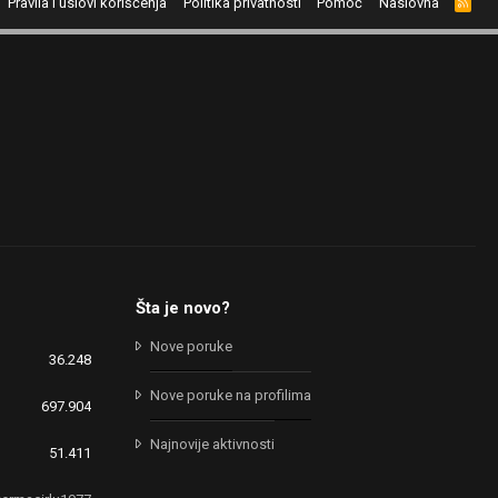
Pravila i uslovi korišćenja
Politika privatnosti
Pomoć
Naslovna
R
S
S
Šta je novo?
Nove poruke
36.248
Nove poruke na profilima
697.904
Najnovije aktivnosti
51.411