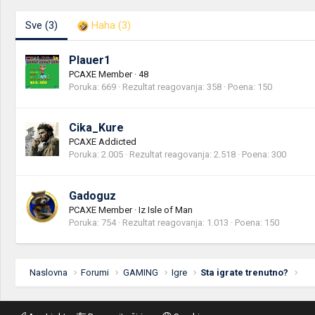
Sve
(3)
Haha
(3)
Plauer1
PCAXE Member
·
48
Poruka
669
Rezultat reagovanja
358
Poena
150
Cika_Kure
PCAXE Addicted
Poruka
2.005
Rezultat reagovanja
2.518
Poena
300
Gadoguz
PCAXE Member
·
Iz
Isle of Man
Poruka
754
Rezultat reagovanja
1.013
Poena
150
Naslovna
Forumi
GAMING
Igre
Sta igrate trenutno?