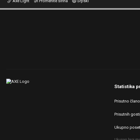
Axe Light
Promenite širina
Srpski
Statistika p
Prisutno član
Prisutnih gosti
Ukupno poset
Ukupan broj mo