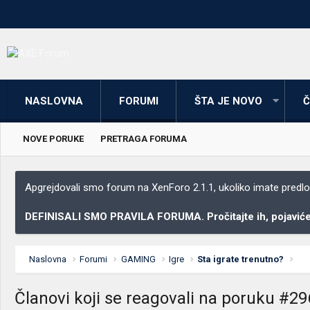
NASLOVNA
FORUMI
ŠTA JE NOVO
Č
NOVE PORUKE
PRETRAGA FORUMA
Apgrejdovali smo forum na XenForo 2.1.1, ukoliko imate predloga
DEFINISALI SMO PRAVILA FORUMA. Pročitajte ih, pojaviće 
Naslovna
Forumi
GAMING
Igre
Sta igrate trenutno?
Članovi koji se reagovali na poruku #2