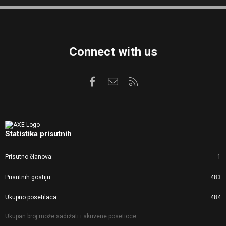
S
S
Connect with us
Facebook
Kontaktirajte nas
RSS
Statistika prisutnih
Prisutno članova
1
Prisutnih gostiju
483
Ukupno posetilaca
484
Ukupan broj može sadržati i skrivene posetioce.