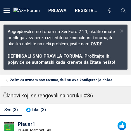
PRIJAVA
REGISTRACIJA
Apgrejdovali smo forum na XenForo 2.1.1, ukoliko imate
predloga vezanih za izgled ili funkcionalnost foruma, ili
ukoliko naletite na neki problem, javite nam
OVDE
DEFINISALI SMO PRAVILA FORUMA. Pročitajte ih,
pojaviće se automatski kada krenete da čitate nešto!
Želim da uzmem nov računar, da li su ove konfiguracije dobre.
Članovi koji se reagovali na poruku #36
Sve
(3)
Like
(3)
Plauer1
PCAXE Member
·
48