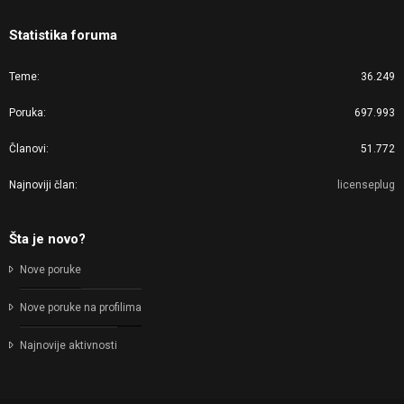
Statistika foruma
Teme
36.249
Poruka
697.993
Članovi
51.772
Najnoviji član
licenseplug
Šta je novo?
Nove poruke
Nove poruke na profilima
Najnovije aktivnosti