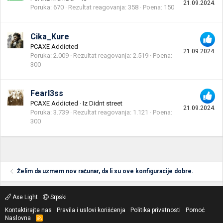
21.09.2024.
Poruka
670
Rezultat reagovanja
358
Poena
150
Cika_Kure
PCAXE Addicted
21.09.2024.
Poruka
2.009
Rezultat reagovanja
2.519
Poena
300
Fearl3ss
PCAXE Addicted
·
Iz
Didnt street
21.09.2024.
Poruka
3.739
Rezultat reagovanja
1.121
Poena
300
Želim da uzmem nov računar, da li su ove konfiguracije dobre.
Axe Light
Srpski
Kontaktirajte nas
Pravila i uslovi korišćenja
Politika privatnosti
Pomoć
Naslovna
R