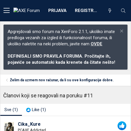
PRIJAVA
REGISTRACIJA
Apgrejdovali smo forum na XenForo 2.1.1, ukoliko imate
predloga vezanih za izgled ili funkcionalnost foruma, ili
ukoliko naletite na neki problem, javite nam
OVDE
DEFINISALI SMO PRAVILA FORUMA. Pročitajte ih,
pojaviće se automatski kada krenete da čitate nešto!
Želim da uzmem nov računar, da li su ove konfiguracije dobre.
Članovi koji se reagovali na poruku #11
Sve
(1)
Like
(1)
Cika_Kure
PCAXE Addicted