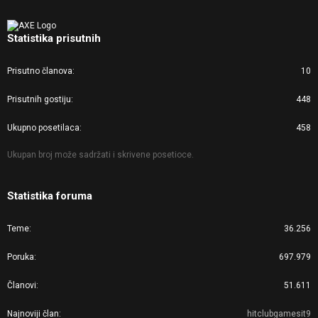
Statistika prisutnih
Prisutno članova
10
Prisutnih gostiju
448
Ukupno posetilaca
458
Ukupan broj može sadržati i skrivene posetioce.
Statistika foruma
Teme
36.256
Poruka
697.979
Članovi
51.611
Najnoviji član
hitclubgamesit9