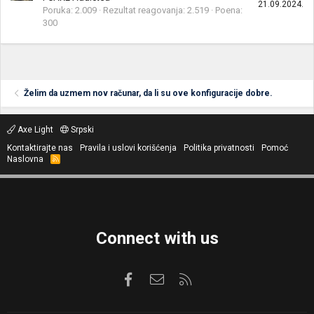
21.09.2024.
Poruka
2.009
Rezultat reagovanja
2.519
Poena
300
Želim da uzmem nov računar, da li su ove konfiguracije dobre.
Axe Light
Srpski
Kontaktirajte nas
Pravila i uslovi korišćenja
Politika privatnosti
Pomoć
Naslovna
R
S
S
Connect with us
Facebook
Kontaktirajte nas
RSS