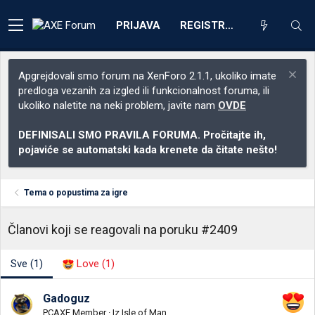
PRIJAVA
REGISTRACIJA
Apgrejdovali smo forum na XenForo 2.1.1, ukoliko imate
predloga vezanih za izgled ili funkcionalnost foruma, ili
ukoliko naletite na neki problem, javite nam
OVDE
DEFINISALI SMO PRAVILA FORUMA. Pročitajte ih,
pojaviće se automatski kada krenete da čitate nešto!
Tema o popustima za igre
Članovi koji se reagovali na poruku #2409
Sve
(1)
Love
(1)
Gadoguz
PCAXE Member
·
Iz
Isle of Man