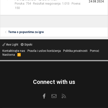
24.08.2024.
Poruka
754
Rezultat reagovanja
1.013
Poena
150
Tema o popustima za igre
Axe Light
Srpski
Kontaktirajte nas
Pravila i uslovi korišćenja
Politika privatnosti
Pomoć
Naslovna
R
S
S
Connect with us
Facebook
Kontaktirajte nas
RSS