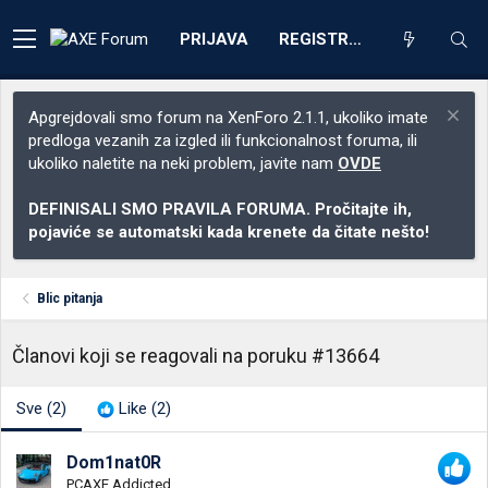
PRIJAVA
REGISTRACIJA
Apgrejdovali smo forum na XenForo 2.1.1, ukoliko imate
predloga vezanih za izgled ili funkcionalnost foruma, ili
ukoliko naletite na neki problem, javite nam
OVDE
DEFINISALI SMO PRAVILA FORUMA. Pročitajte ih,
pojaviće se automatski kada krenete da čitate nešto!
Blic pitanja
Članovi koji se reagovali na poruku #13664
Sve
(2)
Like
(2)
Dom1nat0R
PCAXE Addicted