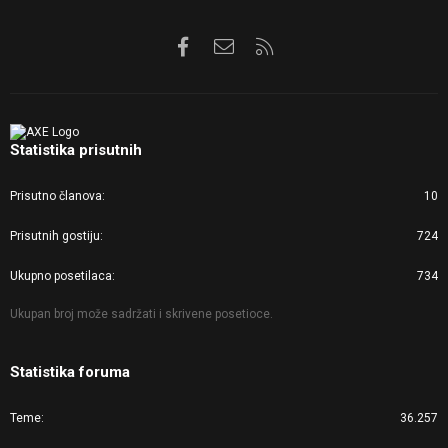
Facebook
Kontaktirajte nas
RSS
Statistika prisutnih
Prisutno članova
10
Prisutnih gostiju
724
Ukupno posetilaca
734
Ukupan broj može sadržati i skrivene posetioce.
Statistika foruma
Teme
36.257