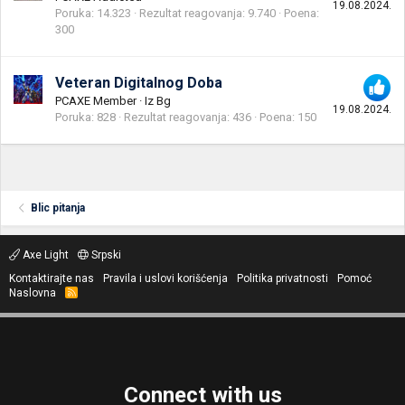
19.08.2024.
Poruka
14.323
Rezultat reagovanja
9.740
Poena
300
Veteran Digitalnog Doba
PCAXE Member
·
Iz
Bg
19.08.2024.
Poruka
828
Rezultat reagovanja
436
Poena
150
Blic pitanja
Axe Light
Srpski
Kontaktirajte nas
Pravila i uslovi korišćenja
Politika privatnosti
Pomoć
Naslovna
R
S
S
Connect with us