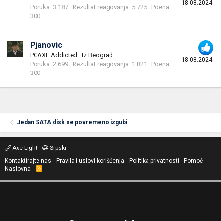
18.08.2024.
Poruka
3.187
Rezultat reagovanja
5.725
Poena
300
Pjanovic
PCAXE Addicted
·
Iz
Beograd
18.08.2024.
Poruka
2.699
Rezultat reagovanja
1.821
Poena
300
Jedan SATA disk se povremeno izgubi
Axe Light
Srpski
Kontaktirajte nas
Pravila i uslovi korišćenja
Politika privatnosti
Pomoć
Naslovna
R
S
S