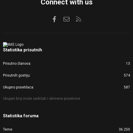
Connect with us
Facebook
Kontaktirajte nas
RSS
Statistika prisutnih
Prisutno članova
13
Prisutnih gostiju
574
Ukupno posetilaca
587
Ukupan broj može sadržati i skrivene posetioce.
Statistika foruma
Teme
36.250