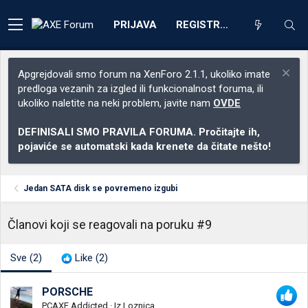
PRIJAVA
REGISTRACIJA
Apgrejdovali smo forum na XenForo 2.1.1, ukoliko imate
predloga vezanih za izgled ili funkcionalnost foruma, ili
ukoliko naletite na neki problem, javite nam
OVDE
DEFINISALI SMO PRAVILA FORUMA. Pročitajte ih,
pojaviće se automatski kada krenete da čitate nešto!
Jedan SATA disk se povremeno izgubi
Članovi koji se reagovali na poruku #9
Sve
(2)
Like
(2)
PORSCHE
PCAXE Addicted
·
Iz
Loznica