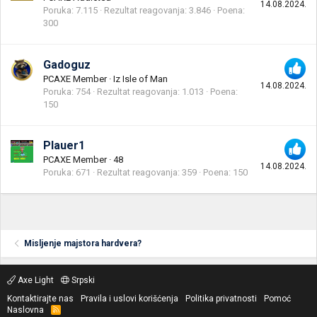
14.08.2024.
Poruka
7.115
Rezultat reagovanja
3.846
Poena
300
Gadoguz
PCAXE Member
·
Iz
Isle of Man
14.08.2024.
Poruka
754
Rezultat reagovanja
1.013
Poena
150
Plauer1
PCAXE Member
·
48
14.08.2024.
Poruka
671
Rezultat reagovanja
359
Poena
150
Misljenje majstora hardvera?
Axe Light
Srpski
Kontaktirajte nas
Pravila i uslovi korišćenja
Politika privatnosti
Pomoć
Naslovna
R