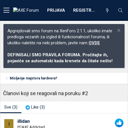
PRIJAVA
REGISTRACIJA
Apgrejdovali smo forum na XenForo 2.1.1, ukoliko imate
predloga vezanih za izgled ili funkcionalnost foruma, ili
ukoliko naletite na neki problem, javite nam
OVDE
DEFINISALI SMO PRAVILA FORUMA. Pročitajte ih,
pojaviće se automatski kada krenete da čitate nešto!
Misljenje majstora hardvera?
Članovi koji se reagovali na poruku #2
Sve
(3)
Like
(3)
illidan
I
PCAXE Addicted