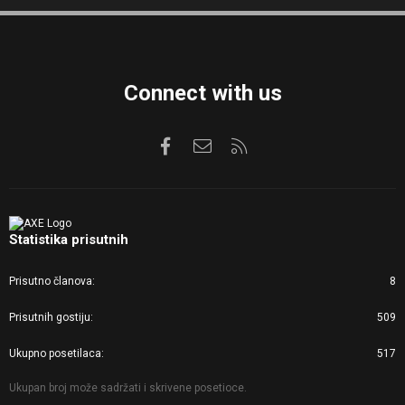
S
S
Connect with us
Facebook
Kontaktirajte nas
RSS
Statistika prisutnih
Prisutno članova
8
Prisutnih gostiju
509
Ukupno posetilaca
517
Ukupan broj može sadržati i skrivene posetioce.