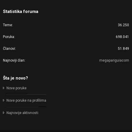
Statistika foruma
Teme
36.250
Poruka
698.041
Članovi
51.849
Najnoviji član
megapariguiacom
Šta je novo?
Nove poruke
Nove poruke na profilima
Najnovije aktivnosti