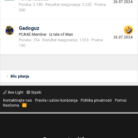
26.07.2024.
Poruka
2.140
Rezultat reagovanja
3.232
Poena
300
Gadoguz
PCAXE Member
·
Iz
Isle of Man
26.07.2024.
Poruka
754
Rezultat reagovanja
1.013
Poena
150
Blic pitanja
Axe Light
Srpski
Kontaktirajte nas
Pravila i uslovi korišćenja
Politika privatnosti
Pomoć
Naslovna
R
S
S