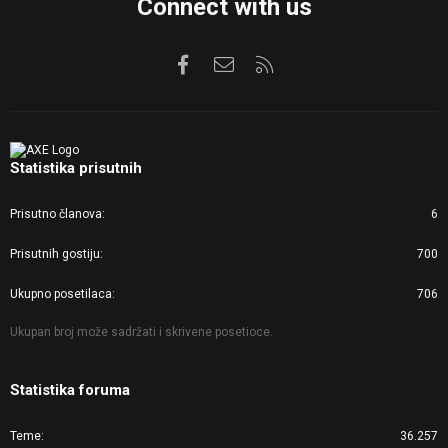
Connect with us
Facebook
Kontaktirajte nas
RSS
Statistika prisutnih
Prisutno članova
6
Prisutnih gostiju
700
Ukupno posetilaca
706
Ukupan broj može sadržati i skrivene posetioce.
Statistika foruma
Teme
36.257