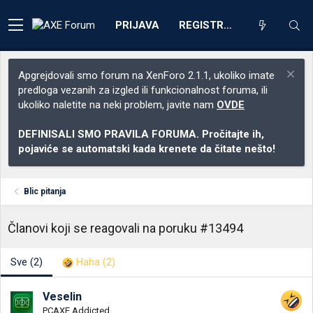
PRIJAVA
REGISTRACIJA
Apgrejdovali smo forum na XenForo 2.1.1, ukoliko imate
predloga vezanih za izgled ili funkcionalnost foruma, ili
ukoliko naletite na neki problem, javite nam
OVDE
DEFINISALI SMO PRAVILA FORUMA. Pročitajte ih,
pojaviće se automatski kada krenete da čitate nešto!
Blic pitanja
Članovi koji se reagovali na poruku #13494
Sve
(2)
Haha
(2)
Veselin
PCAXE Addicted