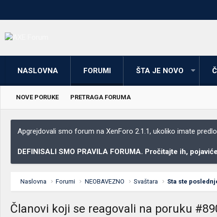
NASLOVNA
FORUMI
ŠTA JE NOVO
Č
NOVE PORUKE
PRETRAGA FORUMA
Apgrejdovali smo forum na XenForo 2.1.1, ukoliko imate predloga
DEFINISALI SMO PRAVILA FORUMA. Pročitajte ih, pojaviće 
Naslovna
Forumi
NEOBAVEZNO
Svaštara
Sta ste poslednj
Članovi koji se reagovali na poruku #8