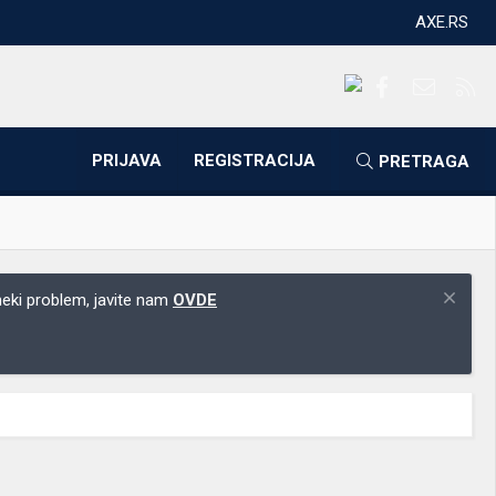
AXE.RS
Facebook
Kontakti
RS
PRIJAVA
REGISTRACIJA
PRETRAGA
 neki problem, javite nam
OVDE