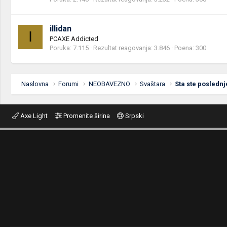
illidan
I
PCAXE Addicted
Poruka
7.115
Rezultat reagovanja
3.846
Poena
300
Naslovna
Forumi
NEOBAVEZNO
Svaštara
Sta ste poslednj
Axe Light
Promenite širina
Srpski