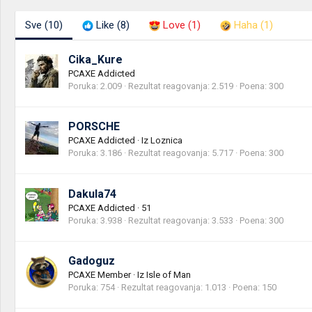
Sve
(10)
Like
(8)
Love
(1)
Haha
(1)
Cika_Kure
PCAXE Addicted
Poruka
2.009
Rezultat reagovanja
2.519
Poena
300
PORSCHE
PCAXE Addicted
·
Iz
Loznica
Poruka
3.186
Rezultat reagovanja
5.717
Poena
300
Dakula74
PCAXE Addicted
·
51
Poruka
3.938
Rezultat reagovanja
3.533
Poena
300
Gadoguz
PCAXE Member
·
Iz
Isle of Man
Poruka
754
Rezultat reagovanja
1.013
Poena
150