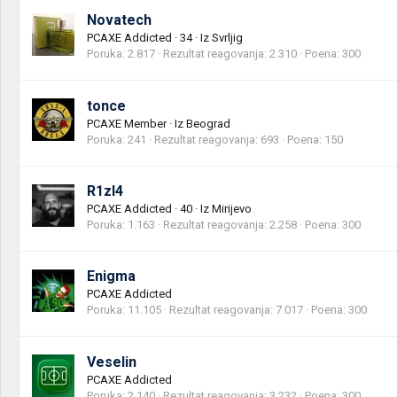
Novatech
PCAXE Addicted
·
34
·
Iz
Svrljig
Poruka
2.817
Rezultat reagovanja
2.310
Poena
300
tonce
PCAXE Member
·
Iz
Beograd
Poruka
241
Rezultat reagovanja
693
Poena
150
R1zl4
PCAXE Addicted
·
40
·
Iz
Mirijevo
Poruka
1.163
Rezultat reagovanja
2.258
Poena
300
Enigma
PCAXE Addicted
Poruka
11.105
Rezultat reagovanja
7.017
Poena
300
Veselin
PCAXE Addicted
Poruka
2.140
Rezultat reagovanja
3.232
Poena
300